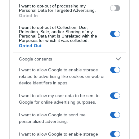
use your data for below specified purposes in below Google
I want to opt-out of processing my
consent section.
Personal Data for Targeted Advertising.
E-mail
Opted In
OK
I want to opt-out of Collection, Use,
Retention, Sale, and/or Sharing of my
Personal Data that Is Unrelated with the
Purposes for which it was collected.
Opted Out
Google consents
I want to allow Google to enable storage
related to advertising like cookies on web or
device identifiers in apps.
I want to allow my user data to be sent to
Google for online advertising purposes.
I want to allow Google to send me
personalized advertising.
I want to allow Google to enable storage