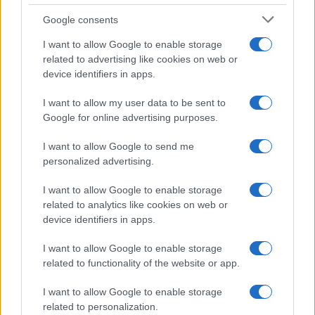
Google consents
I want to allow Google to enable storage
related to advertising like cookies on web or
device identifiers in apps.
I want to allow my user data to be sent to
Google for online advertising purposes.
I want to allow Google to send me
personalized advertising.
I want to allow Google to enable storage
related to analytics like cookies on web or
Biografie
Approfondimenti
device identifiers in apps.
Biografie di oggi
Mappa del sito
Biografie più visitate
Ricorrenze
I want to allow Google to enable storage
Indice dei nomi
Onomastico
related to functionality of the website or app.
Foto di personaggi famosi
Che giorno era?
Categorie
Che giorno sarà?
I want to allow Google to enable storage
Temi
Cultura
related to personalization.