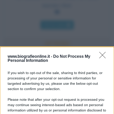
nascono i fiori.
Chi l'ha detto
www.biografieonline.it -
Do Not Process My
Personal Information
Accadde oggi
If you wish to opt-out of the sale, sharing to third parties, or
10 agosto 1793
processing of your personal or sensitive information for
targeted advertising by us, please use the below opt-out
233 ANNI FA
section to confirm your selection.
A Parigi Maximilien de Robespierre inaugura il
Please note that after your opt-out request is processed you
museo del Louvre.
may continue seeing interest-based ads based on personal
LEGGI L'ARTICOLO
information utilized by us or personal information disclosed to