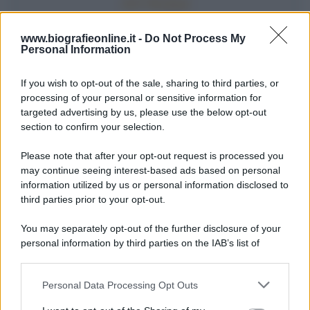
www.biografieonline.it -
Do Not Process My
Personal Information
Accadde oggi
If you wish to opt-out of the sale, sharing to third parties, or
10 agosto 1793
processing of your personal or sensitive information for
targeted advertising by us, please use the below opt-out
233 ANNI FA
section to confirm your selection.
A Parigi Maximilien de Robespierre inaugura il
Please note that after your opt-out request is processed you
museo del Louvre.
may continue seeing interest-based ads based on personal
LEGGI L'ARTICOLO
information utilized by us or personal information disclosed to
Storia del Louvre
third parties prior to your opt-out.
You may separately opt-out of the further disclosure of your
personal information by third parties on the IAB’s list of
downstream participants.
Personal Data Processing Opt Outs
This information may also be disclosed by us to third parties
on the IAB’s List of Downstream Participants that may further