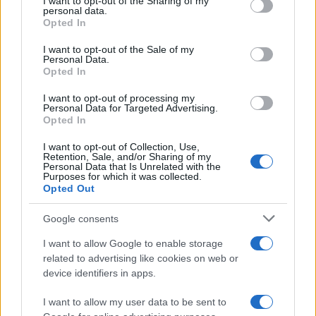
I want to opt-out of the Sharing of my
disclose it to other third parties.
personal data.
Opted In
Please note that this website/app uses one or more Google
RICEVI GLI AGGIORNAMENTI
services and may gather and store information including but
I want to opt-out of the Sale of my
Personal Data.
not limited to your visit or usage behaviour. You may click to
Opted In
grant or deny consent to Google and its third-party tags to
Inserisci la tua migliore e-mail
use your data for below specified purposes in below Google
I want to opt-out of processing my
consent section.
Personal Data for Targeted Advertising.
E-mail
Opted In
OK
I want to opt-out of Collection, Use,
Retention, Sale, and/or Sharing of my
Personal Data that Is Unrelated with the
Purposes for which it was collected.
Opted Out
Google consents
I want to allow Google to enable storage
related to advertising like cookies on web or
device identifiers in apps.
I want to allow my user data to be sent to