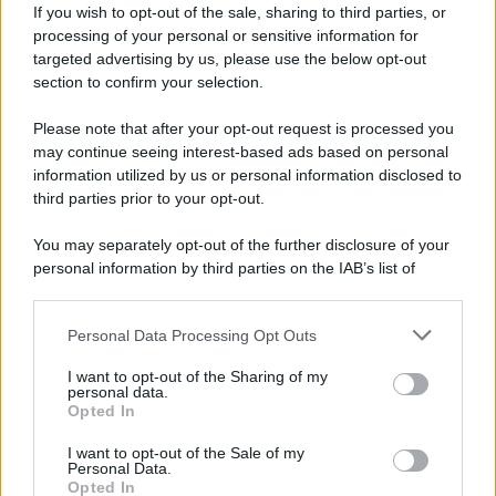
ALESSIA MARCUZZI ?
If you wish to opt-out of the sale, sharing to third parties, or
processing of your personal or sensitive information for
targeted advertising by us, please use the below opt-out
Inserisci la tua migliore e-mail
section to confirm your selection.
Please note that after your opt-out request is processed you
E-mail
OK
may continue seeing interest-based ads based on personal
information utilized by us or personal information disclosed to
third parties prior to your opt-out.
You may separately opt-out of the further disclosure of your
personal information by third parties on the IAB’s list of
downstream participants.
Personal Data Processing Opt Outs
This information may also be disclosed by us to third parties
Citazioni di Alessia
di
1
8
on the IAB’s List of Downstream Participants that may further
Marcuzzi
I want to opt-out of the Sharing of my
disclose it to other third parties.
personal data.
Opted In
Please note that this website/app uses one or more Google
services and may gather and store information including but
Le gente polemizza sulle trasmissioni che guardano
I want to opt-out of the Sale of my
Personal Data.
not limited to your visit or usage behaviour. You may click to
tutti.
Opted In
grant or deny consent to Google and its third-party tags to