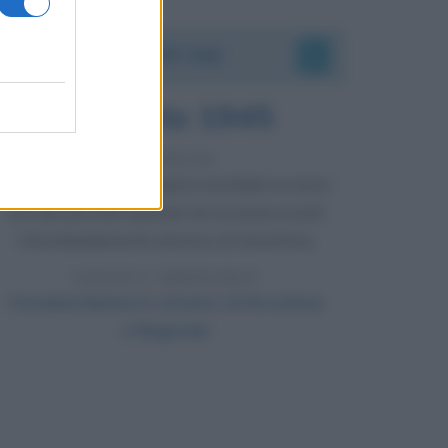
Accadde oggi
6 agosto 1945
81 ANNI FA
Durante la Seconda guerra mondiale avviene
uno dei più tristi episodi che la storia ricordi:
il bombardamento atomico di Hiroshima.
LEGGI L'ARTICOLO
Il bombardamento atomico di Hiroshima
e Nagasaki