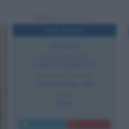
Powered by
Dati sintetici
Chef italiana
DATA DI NASCITA
Lunedì
13 novembre
1972
LUOGO DI NASCITA
Porto San Giorgio
,
Italia
ETÀ
53 anni
Invia messaggio
Download PDF