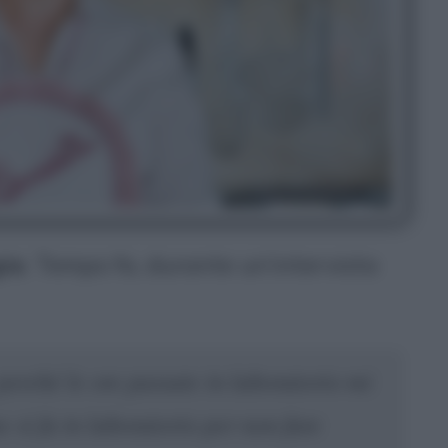
gia
. Tempo fa, durante un’intervista
perché le ore passate in laboratorio mi
si fa in laboratorio per non fare