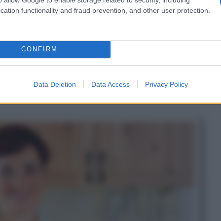
cation functionality and fraud prevention, and other user protection.
. Poi, verso la fine degli anni Novanta,
rismo
a Lapedona (Fm); Benedetta
CONFIRM
è bisogno. Prima di mettere a frutto
mincia a produrre
saponi
,
Data Deletion
Data Access
Privacy Policy
nale.