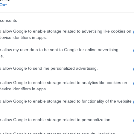
Out
consents
o allow Google to enable storage related to advertising like cookies on
evice identifiers in apps.
o allow my user data to be sent to Google for online advertising
s.
to allow Google to send me personalized advertising.
o allow Google to enable storage related to analytics like cookies on
evice identifiers in apps.
nedetta Rossi
o allow Google to enable storage related to functionality of the website
arriera
elli comincia presto, quando per
o allow Google to enable storage related to personalization.
me
aiuto cuoca
e cameriera nelle
o allow Google to enable storage related to security, including