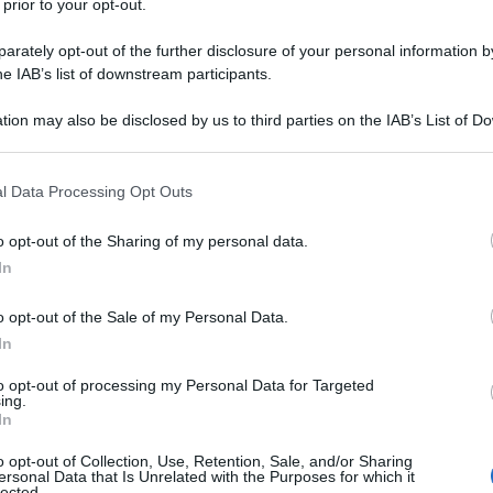
 prior to your opt-out.
o San Giorgio, un ridente paese in
rately opt-out of the further disclosure of your personal information by
,
Benedetta Rossi
è una
chef
,
he IAB’s list of downstream participants.
ata di cucina. Divenuta popolare
tion may also be disclosed by us to third parties on the IAB’s List of 
 that may further disclose it to other third parties.
n casa da Benedetta
”, ha ereditato la
 that this website/app uses one or more Google services and may gath
amma e dalla nonna, che lei ricorda
l Data Processing Opt Outs
including but not limited to your visit or usage behaviour. You may click 
 to Google and its third-party tags to use your data for below specifi
 realizzare gustose ricette con pochi
o opt-out of the Sharing of my personal data.
ogle consent section.
In
o opt-out of the Sale of my Personal Data.
In
to opt-out of processing my Personal Data for Targeted
ing.
In
o opt-out of Collection, Use, Retention, Sale, and/or Sharing
ersonal Data that Is Unrelated with the Purposes for which it
lected.