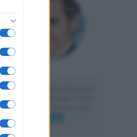
Maria
DA:
Caro Liorni perché quando presenti
l'eredità urli sempre troppo? non ho
mai sentito Mike o altri bravi come
lui gridare
Leggi di più