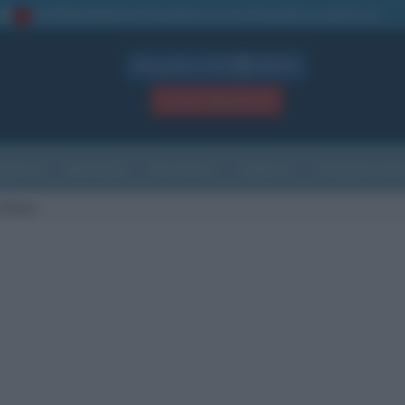
La TUA storia
: perché pubblicare la tua biografia su questo sito
1
Biografie in PDF
GRATIS
ACCEDI / REGISTRATI
Indice
Newsletter
Ricorrenze
Cultura
Che giorno sarà
 Rossi