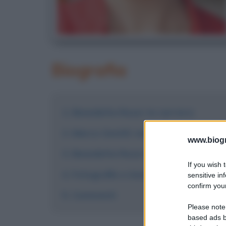
Biografia
Benedetta Rossi: la carriera
Marco Gentili: marito e socio
www.biogra
Benedetta Rossi negli anni 2010 e 
If you wish 
Fotografie e immagini
sensitive in
confirm your
Commenti
Please note
based ads b