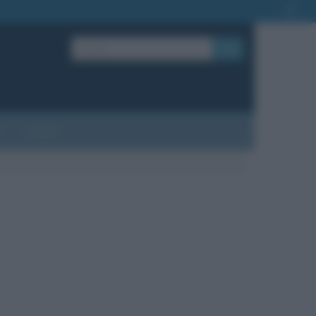
OK
?
Contatti