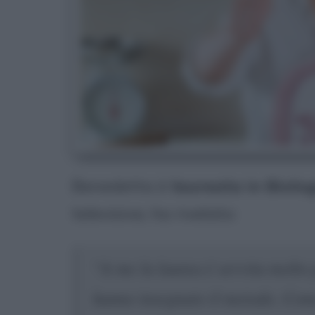
Benedetta è
laureata in Biolo
televisiva, ha rivelato:
“A me la laurea è servita molto 
hanno insegnato il metodo. Come 