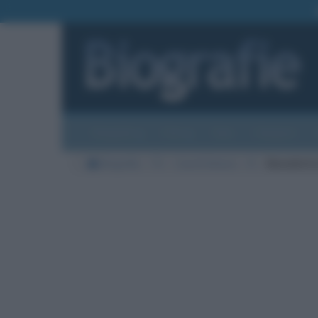
Biografie
Foto
Temi
Categorie
Biografie
TV
Cuochi famosi
R
Benedetta