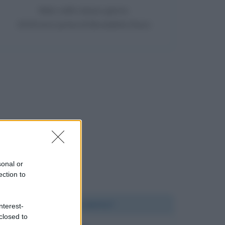
Nato nello stesso giorno
1618 anni prima di Benedetta Rossi
sonal or
ection to
Chi l'ha detto?
nterest-
closed to