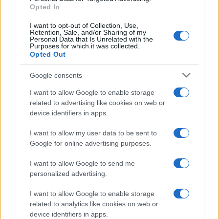
E-mail
Opted In
OK
I want to opt-out of Collection, Use,
Retention, Sale, and/or Sharing of my
Personal Data that Is Unrelated with the
Purposes for which it was collected.
Opted Out
Google consents
I want to allow Google to enable storage
related to advertising like cookies on web or
device identifiers in apps.
I want to allow my user data to be sent to
Google for online advertising purposes.
I want to allow Google to send me
personalized advertising.
I want to allow Google to enable storage
related to analytics like cookies on web or
Biografie
Approfondimenti
device identifiers in apps.