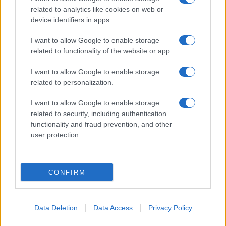
related to analytics like cookies on web or
Biografie
Approfondimenti
device identifiers in apps.
Biografie di oggi
Mappa del sito
Biografie più visitate
Ricorrenze
I want to allow Google to enable storage
Indice dei nomi
Onomastico
related to functionality of the website or app.
Foto di personaggi famosi
Che giorno era?
Categorie
Che giorno sarà?
I want to allow Google to enable storage
Temi
Cultura
related to personalization.
Servizi
I want to allow Google to enable storage
Pubblica la tua biografia
related to security, including authentication
functionality and fraud prevention, and other
Privacy Policy
user protection.
Cookie Policy
Preferenze Privacy
Contatti
CONFIRM
Biografieonline.it © 2003-2025 • Riproduzione dei testi consentita citando la fonte
Creative Commons
come da Licenza
• Nota: come Affiliato Amazon, il sito
Pubblicità
ricava commissioni sugli acquisti idonei. •
Data Deletion
Data Access
Privacy Policy