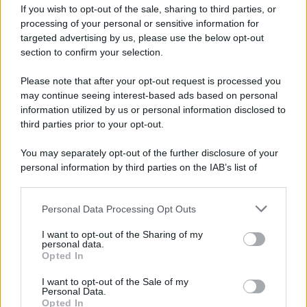
If you wish to opt-out of the sale, sharing to third parties, or
Dopo l'attacco alla città giapponese di Hiroshima
processing of your personal or sensitive information for
avvenuto tre giorni prima, gli Stati Uniti sganciano
targeted advertising by us, please use the below opt-out
un'altra bomba atomica radendo al suolo la città di
section to confirm your selection.
Nagasaki.
Please note that after your opt-out request is processed you
LEGGI L'ARTICOLO
may continue seeing interest-based ads based on personal
Il bombardamento atomico di Hiroshima e
information utilized by us or personal information disclosed to
Nagasaki
third parties prior to your opt-out.
You may separately opt-out of the further disclosure of your
personal information by third parties on the IAB’s list of
downstream participants.
Personal Data Processing Opt Outs
This information may also be disclosed by us to third parties
on the IAB’s List of Downstream Participants that may further
I want to opt-out of the Sharing of my
disclose it to other third parties.
personal data.
Opted In
Please note that this website/app uses one or more Google
RICEVI GLI AGGIORNAMENTI
services and may gather and store information including but
I want to opt-out of the Sale of my
Personal Data.
not limited to your visit or usage behaviour. You may click to
Opted In
grant or deny consent to Google and its third-party tags to