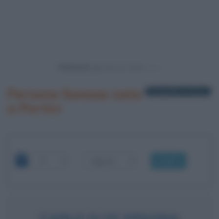
Powered by
Persone famose nate
1 biografia in elenco
a Portici
OK
CARLO IV DI SPAGNA