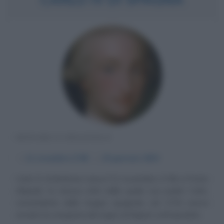
MONARCA SPAGNOLO
α
11 novembre
1748
ω
19 gennaio
1819
Carlo IV di Borbone nasce l'11 novembre 1748 a Portici
(Napoli), la stessa città dalla quale suo padre Carlo,
comandante delle truppe spagnole, nel 1734 aveva
avviato la conquista del regno di Napoli, sottraendolo...