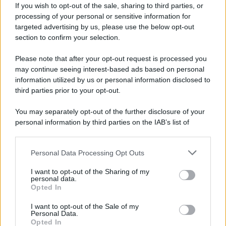
If you wish to opt-out of the sale, sharing to third parties, or
processing of your personal or sensitive information for
targeted advertising by us, please use the below opt-out
Commenti
section to confirm your selection.
Please note that after your opt-out request is processed you
Non ci sono messaggi o commenti per
Eratostene
may continue seeing interest-based ads based on personal
di Cirene
.
information utilized by us or personal information disclosed to
third parties prior to your opt-out.
Pubblica il primo messaggio
You may separately opt-out of the further disclosure of your
personal information by third parties on the IAB’s list of
downstream participants.
Personal Data Processing Opt Outs
This information may also be disclosed by us to third parties
on the IAB’s List of Downstream Participants that may further
I want to opt-out of the Sharing of my
disclose it to other third parties.
Commenti Facebook
personal data.
Opted In
Please note that this website/app uses one or more Google
services and may gather and store information including but
I want to opt-out of the Sale of my
Personal Data.
not limited to your visit or usage behaviour. You may click to
Opted In
grant or deny consent to Google and its third-party tags to