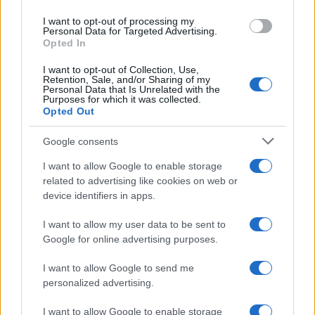
use your data for below specified purposes in below Google
I want to opt-out of processing my
consent section.
Personal Data for Targeted Advertising.
Opted In
Argomenti e biografie correlate
I want to opt-out of Collection, Use,
Retention, Sale, and/or Sharing of my
Personal Data that Is Unrelated with the
Purposes for which it was collected.
Cristo
Aristotele
Platone
Archimede
Ippocrate
Opted Out
Lingua Araba
Profondità
Zeus
Terra
Assuan
Il Sole
Eclissi Lunari
Gli Anni Bisestili
Assedio di Troia
Laghi
Scienze
Google consents
I want to allow Google to enable storage
Eratostene di Cirene nelle opere letterarie
related to advertising like cookies on web or
device identifiers in apps.
Libri in lingua inglese
I want to allow my user data to be sent to
Google for online advertising purposes.
I want to allow Google to send me
personalized advertising.
Informazioni
I want to allow Google to enable storage