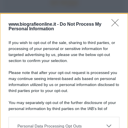
Accadde oggi
www.biografieonline.it -
Do Not Process My
Personal Information
7 agosto 1974
If you wish to opt-out of the sale, sharing to third parties, or
processing of your personal or sensitive information for
52 ANNI FA
targeted advertising by us, please use the below opt-out
Camminando su una fune, Philippe Petit compie la
section to confirm your selection.
sua celebre traversata delle Twin Towers a New
Please note that after your opt-out request is processed you
York.
may continue seeing interest-based ads based on personal
LEGGI LA BIOGRAFIA
information utilized by us or personal information disclosed to
Philippe Petit
third parties prior to your opt-out.
You may separately opt-out of the further disclosure of your
personal information by third parties on the IAB’s list of
downstream participants.
Personal Data Processing Opt Outs
This information may also be disclosed by us to third parties