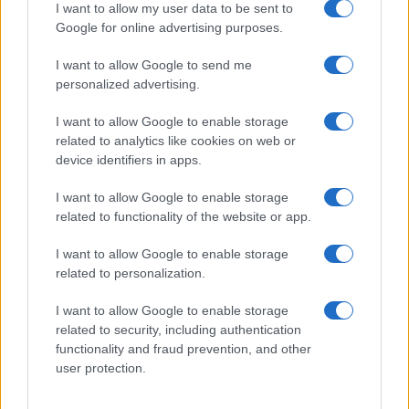
I want to allow my user data to be sent to
Google for online advertising purposes.
I want to allow Google to send me
personalized advertising.
I want to allow Google to enable storage
related to analytics like cookies on web or
Biografie
Approfondimenti
device identifiers in apps.
Biografie di oggi
Mappa del sito
Biografie più visitate
Ricorrenze
I want to allow Google to enable storage
Indice dei nomi
Onomastico
related to functionality of the website or app.
Foto di personaggi famosi
Che giorno era?
Categorie
Che giorno sarà?
I want to allow Google to enable storage
Temi
Cultura
related to personalization.
Servizi
I want to allow Google to enable storage
Pubblica la tua biografia
related to security, including authentication
functionality and fraud prevention, and other
Privacy Policy
user protection.
Cookie Policy
Preferenze Privacy