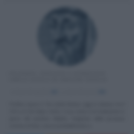
FILOSOFO, TEOLOGO E ASTROLOGO
GRECO ANTICO DI ORIGINE FENICIA
α
Anno di nascita:
233
ω
Anno di morte:
305
Porfirio nasce a Tiro (città fenicia, oggi in Libano) tra il
233 e il 234 dopo Cristo: il suo nome è la traduzione in
greco del semitico Malcho. Originario della provincia
romana di Siria, cresce probabilmente a...