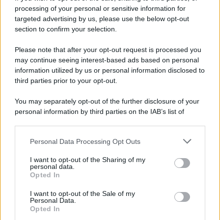
70 ANNI FA
processing of your personal or sensitive information for
Nella miniera di carbone di Marcinelle, in Belgio,
targeted advertising by us, please use the below opt-out
avviene un disastro nel quale perdono la vita
section to confirm your selection.
centinaia di lavoratori, la maggior parte dei quali
Please note that after your opt-out request is processed you
italiani.
may continue seeing interest-based ads based on personal
LEGGI L'ARTICOLO
information utilized by us or personal information disclosed to
Il disastro di Marcinelle
third parties prior to your opt-out.
You may separately opt-out of the further disclosure of your
personal information by third parties on the IAB’s list of
downstream participants.
Personal Data Processing Opt Outs
This information may also be disclosed by us to third parties
on the IAB’s List of Downstream Participants that may further
I want to opt-out of the Sharing of my
disclose it to other third parties.
personal data.
Opted In
Please note that this website/app uses one or more Google
RICEVI GLI AGGIORNAMENTI
services and may gather and store information including but
I want to opt-out of the Sale of my
Personal Data.
not limited to your visit or usage behaviour. You may click to
Opted In
grant or deny consent to Google and its third-party tags to
Inserisci la tua migliore e-mail