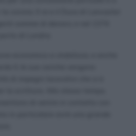
a corona. Il re e il Duca di Lancaster
enti somme di denaro, e nel 1374
 porto di Londra.
one economica si stabilizza, e anche
rdo II, le sue cariche vengono
à di impegni lavorativi che si è
r la scrittura. Allo stesso tempo,
consentono di venire in contatto con
imo in particolare avrà una grande
ore.