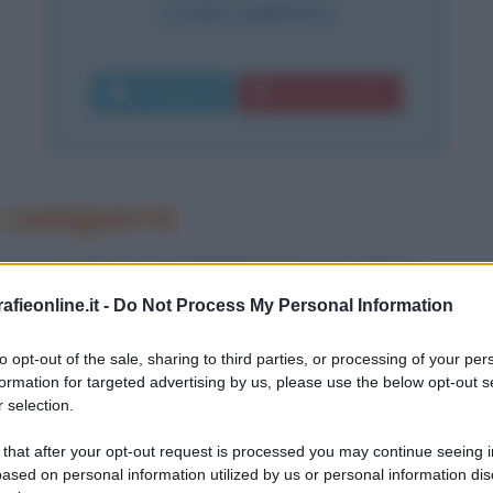
Londra
,
Inghilterra
Commenta
Download PDF
e comporre
 cui si deve la nobilitazione poetica
 1343, ma non si conosce il giorno
fieonline.it -
Do Not Process My Personal Information
a famiglia si occupa di commercio
to opt-out of the sale, sharing to third parties, or processing of your per
formation for targeted advertising by us, please use the below opt-out s
lto come attesta la sua stessa
 selection.
 il latino e il francese, due lingue che
 that after your opt-out request is processed you may continue seeing i
ased on personal information utilized by us or personal information dis
 di famiglie dell'alta borghesia.