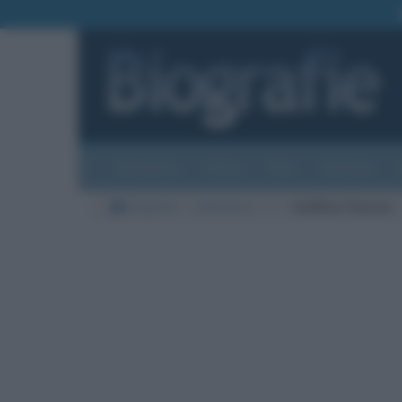
Biografie
Foto
Temi
Categorie
Biografie
Letteratura
C
Geoffrey Chaucer