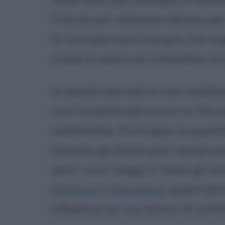
Firenze per ottenere denaro per l
lo ricompensano sempre con ing
riceve la carica di controllore al
In questo periodo la sua condizi
con l'avvento del nuovo re, Ricca
confermate. Purtroppo la quantit
assunto gli lascia poco tempo pe
però, i suoi viaggi in Italia gli 
Petrarca
e
Boccaccio
; quest'ult
influenza sul suo lavoro di scritt