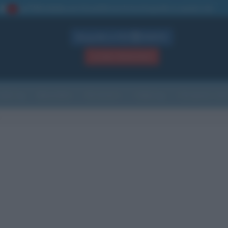
La TUA storia
: perché pubblicare la tua biografia su questo sito
1
Biografie in PDF
GRATIS
ACCEDI / REGISTRATI
Indice
Newsletter
Ricorrenze
Cultura
Che giorno sarà