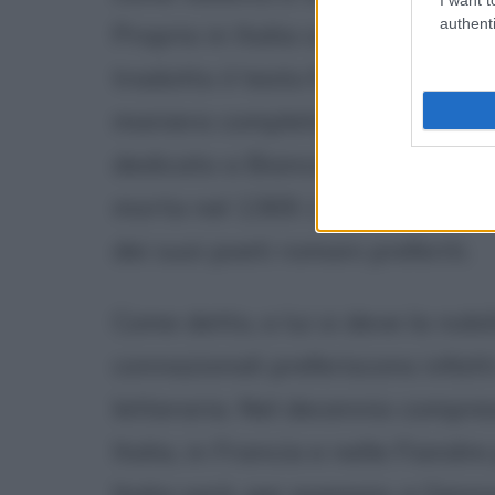
authenti
Proprio in Italia compone la sua
tradotto il testo francese "Le r
maniera completa. La nuova opera
dedicato a Bianca Lancaster, ul
morta nel 1369. L'opera trae isp
dei suoi poeti romani preferiti.
Come detto, a lui si deve la nobil
connazionali preferiscono infatti
letteraria. Nel decennio compres
Italia, in Francia e nelle Fiandre
Italia sarà, per esempio, a Gen