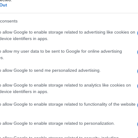
Out
di Ulster e poi della consorte del re
aucer può considerarsi buono non solo
consents
 ma anche relazionale: sua moglie è
o allow Google to enable storage related to advertising like cookies on
evice identifiers in apps.
i Giovanni di Gand, Duca di Lancaster,
o allow my user data to be sent to Google for online advertising
crittore durante tutta la sua vita. Dal
s.
 numero preciso non lo si conosce, ma
to allow Google to send me personalized advertising.
ro di loro: Thomas, che ebbe una
o allow Google to enable storage related to analytics like cookies on
, Elisabetta, monaca, Agnes, addetta
evice identifiers in apps.
Lewis.
o allow Google to enable storage related to functionality of the website
icura una posizione stabile a corte
o allow Google to enable storage related to personalization.
 di lavoro in Francia e in Italia.
o allow Google to enable storage related to security, including