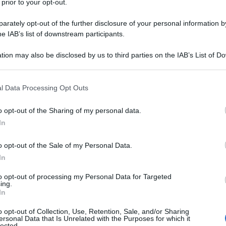
 prior to your opt-out.
rately opt-out of the further disclosure of your personal information by
tra come paggio nella casa della
he IAB’s list of downstream participants.
go gli apre le porte della nobiltà
tion may also be disclosed by us to third parties on the IAB’s List of 
rte dell'armata di Eduardo VIII e
 that may further disclose it to other third parties.
 that this website/app uses one or more Google services and may gath
iene rapito durante l'assedio di
l Data Processing Opt Outs
including but not limited to your visit or usage behaviour. You may click 
'intervento monetario del re che viene
 to Google and its third-party tags to use your data for below specifi
o opt-out of the Sharing of my personal data.
ogle consent section.
In
o opt-out of the Sale of my Personal Data.
al 1366, quando il re di Navarra
In
suo nome per l'ingresso in Spagna.
to opt-out of processing my Personal Data for Targeted
ing.
In
i diplomatiche in giro per l'Europa a
o opt-out of Collection, Use, Retention, Sale, and/or Sharing
i. Nel 1366 sposa Philippa Pan che è
ersonal Data that Is Unrelated with the Purposes for which it
lected.