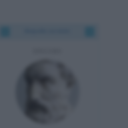
Biografie correlate
EPICURO