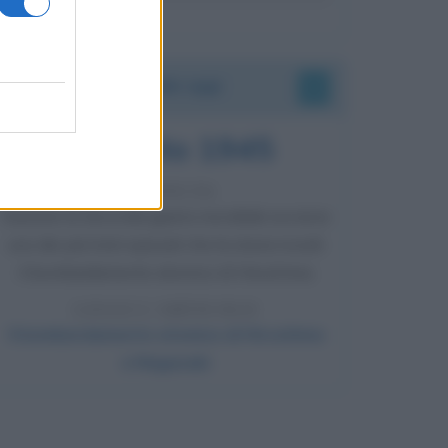
Accadde oggi
6 agosto 1945
81 ANNI FA
Durante la Seconda guerra mondiale avviene
uno dei più tristi episodi che la storia ricordi:
il bombardamento atomico di Hiroshima.
LEGGI L'ARTICOLO
Il bombardamento atomico di Hiroshima
e Nagasaki