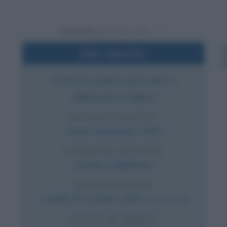
Powered by
Dati sintetici
Scrittore, poeta, burocrate e
diplomatico inglese
DATA DI NASCITA
Anno di nascita:
1343
LUOGO DI NASCITA
Londra
,
Inghilterra
DATA DI MORTE
Lunedì
25 ottobre
1400
(a 57 anni)
LUOGO DI MORTE