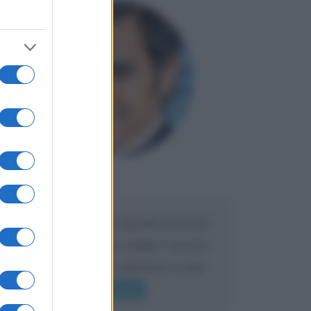
Maria
DA:
Caro Liorni perché quando presenti
l'eredità urli sempre troppo? non ho
mai sentito Mike o altri bravi come
lui gridare
Leggi di più