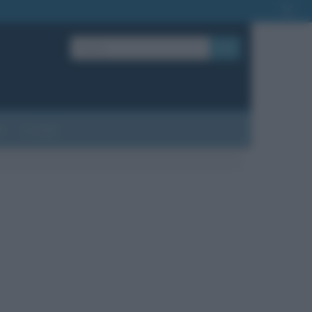
OK
?
Contatti