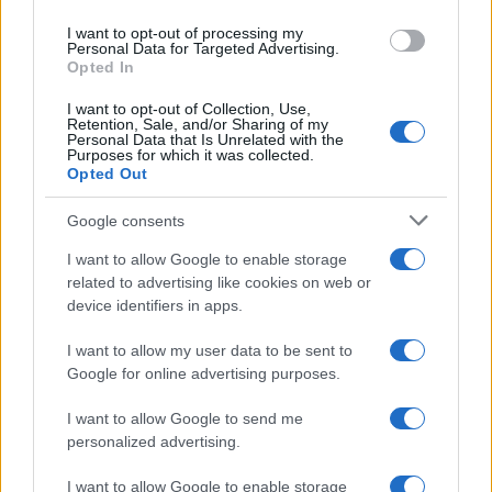
use your data for below specified purposes in below Google
I want to opt-out of processing my
consent section.
Personal Data for Targeted Advertising.
Opted In
ARIEL SHARON
I want to opt-out of Collection, Use,
Retention, Sale, and/or Sharing of my
Personal Data that Is Unrelated with the
Purposes for which it was collected.
Opted Out
Google consents
I want to allow Google to enable storage
related to advertising like cookies on web or
device identifiers in apps.
I want to allow my user data to be sent to
Google for online advertising purposes.
LEADER POLITICO ISRAELIANO
I want to allow Google to send me
α
26 febbraio
1928
ω
11 gennaio
2014
personalized advertising.
Responsabilità di ferro
Ariel Sharon (vero nome Ariel
I want to allow Google to enable storage