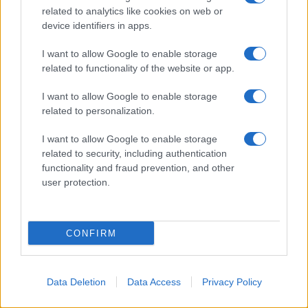
Scheinermann), talvolta noto con il soprannome di Arik,
related to analytics like cookies on web or
nasce da una famiglia di immigrati russi il 26 febbraio
device identifiers in apps.
1928 nel Kfar Malal, la regione che poi...
I want to allow Google to enable storage
related to functionality of the website or app.
Leggi di più
Commenta
Download PDF
I want to allow Google to enable storage
related to personalization.
I want to allow Google to enable storage
related to security, including authentication
NICOLAS STENO
functionality and fraud prevention, and other
user protection.
CONFIRM
Data Deletion
Data Access
Privacy Policy