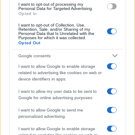
use your data for below specified purposes in below Google
I want to opt-out of processing my
consent section.
Personal Data for Targeted Advertising.
E-mail
Opted In
OK
I want to opt-out of Collection, Use,
Retention, Sale, and/or Sharing of my
Personal Data that Is Unrelated with the
Purposes for which it was collected.
Opted Out
Google consents
I want to allow Google to enable storage
related to advertising like cookies on web or
device identifiers in apps.
I want to allow my user data to be sent to
Google for online advertising purposes.
I want to allow Google to send me
personalized advertising.
I want to allow Google to enable storage