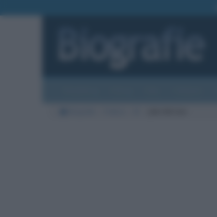
Biografie
Foto
Temi
Categorie
Biografie
Politica
M
John McCain