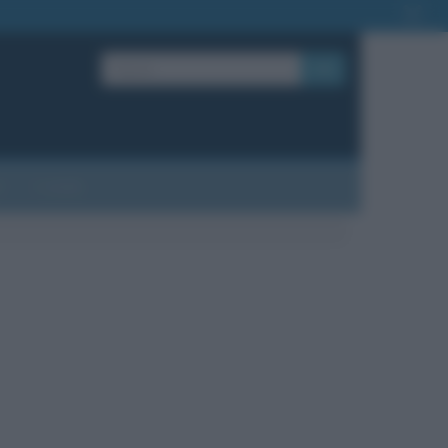
OK
?
Contatti