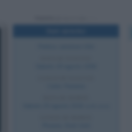
Powered by
Dati sintetici
Politico, senatore USA
DATA DI NASCITA
Sabato
29 agosto
1936
LUOGO DI NASCITA
Colón
,
Panama
DATA DI MORTE
Sabato
25 agosto
2018
(a 81 anni)
LUOGO DI MORTE
Phoenix
,
Stati Uniti