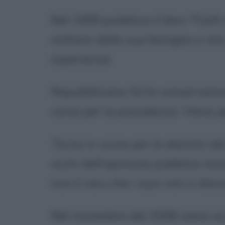
Nel 1999 pubblica il libro "Fait
militare della sua famiglia e che
esperienze.
Repubblicano, forte conservatore
corsa per la presidenza. Viene 
Torna in corsa per le elezioni d
occhi dell'opinione pubblica mo
non è raro che i suoi voti si disco
Nel novembre del 2008 viene sc