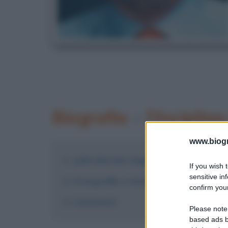
Biografia
•
Disciplina
www.biogra
John McCain negli anni 2010
If you wish 
sensitive in
Fotografie e immagini
confirm your
Commenti
Please note
based ads b