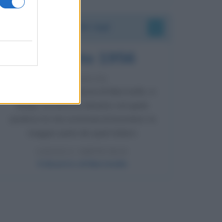
Accadde oggi
8 agosto 1956
70 ANNI FA
Nella miniera di carbone di Marcinelle, in
Belgio, avviene un disastro nel quale
perdono la vita centinaia di lavoratori, la
maggior parte dei quali italiani.
LEGGI L'ARTICOLO
Il disastro di Marcinelle