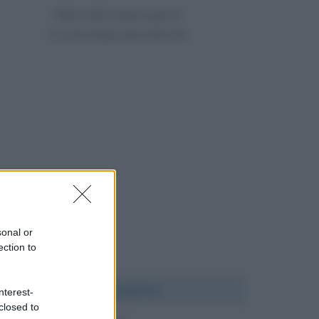
Nata nello stesso giorno
31 anni dopo John McCain
sonal or
ection to
Chi l'ha detto?
nterest-
closed to