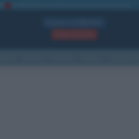
La TUA storia
: perché pubblicare la tua biografia su questo sito
1
Biografie in PDF
GRATIS
ACCEDI / REGISTRATI
Indice
Newsletter
Ricorrenze
Cultura
Che giorno sarà