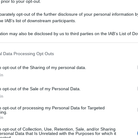
 prior to your opt-out.
giorno 29 agosto 1936 a Coco Solo,
rately opt-out of the further disclosure of your personal information by
ontrollata degli Stati Uniti. Sia il
he IAB’s list of downstream participants.
in Jr., vantavano una brillante
tion may also be disclosed by us to third parties on the IAB’s List of 
 that may further disclose it to other third parties.
a statunitense. Il nonno, John S.
 that this website/app uses one or more Google services and may gath
l Data Processing Opt Outs
'aviazione navale durante la
including but not limited to your visit or usage behaviour. You may click 
 to Google and its third-party tags to use your data for below specifi
o opt-out of the Sharing of my personal data.
mentre il padre era al comando delle
ogle consent section.
In
 del Vietnam.
o opt-out of the Sale of my Personal Data.
In
ale fino al 1954, poi entra
to opt-out of processing my Personal Data for Targeted
is. Consegue la laurea nel 1958;
ing.
In
ficazione (895° su un totale di 900
o opt-out of Collection, Use, Retention, Sale, and/or Sharing
ersonal Data that Is Unrelated with the Purposes for which it
re del, anche loro non proprio
lected.