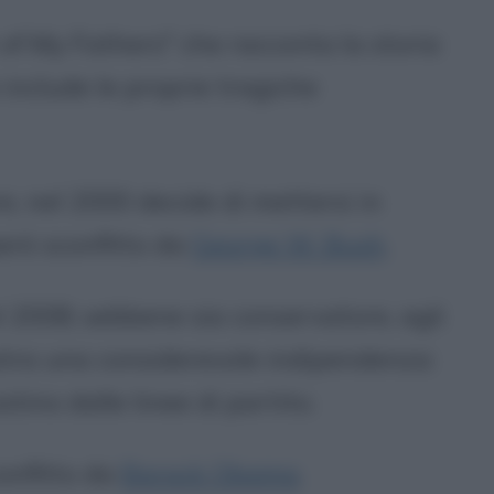
h of My Fathers" che racconta la storia
 include le proprie tragiche
, nel 2000 decide di mettersi in
però sconfitto da
George W. Bush
.
el 2008; sebbene sia conservatore, agli
stra una considerevole indipendenza:
stino dalle linee di partito.
onfitto da
Barack Obama
.