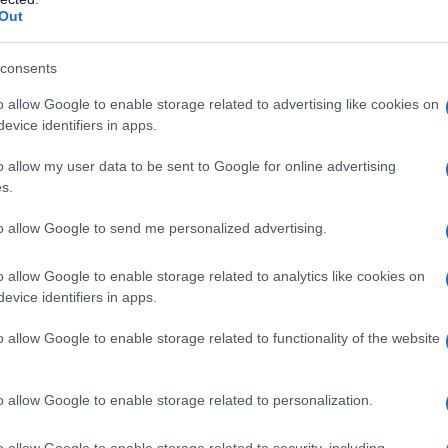
Out
studio.
consents
ene trasferito alla base aerea di
o allow Google to enable storage related to advertising like cookies on
evice identifiers in apps.
 il proprio addestramento di pilota
o allow my user data to be sent to Google for online advertising
 che vede il suo aereo cadere nella
s.
revetto per entrare nell'aviazione.
to allow Google to send me personalized advertising.
o allow Google to enable storage related to analytics like cookies on
l Shepp, modella di Philadelphia,
evice identifiers in apps.
uti dal precedente matrimonio), ha
o allow Google to enable storage related to functionality of the website
 separerà nel 1980.
o allow Google to enable storage related to personalization.
suo aereo viene abbattuto. È il 26
o allow Google to enable storage related to security, including