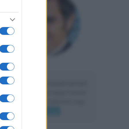
Maria
DA:
Caro Liorni perché quando presenti
l'eredità urli sempre troppo? non ho
mai sentito Mike o altri bravi come
lui gridare
Leggi di più