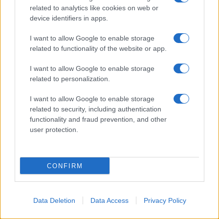
related to analytics like cookies on web or
device identifiers in apps.
I want to allow Google to enable storage
related to functionality of the website or app.
I want to allow Google to enable storage
related to personalization.
I want to allow Google to enable storage
related to security, including authentication
functionality and fraud prevention, and other
user protection.
CONFIRM
Chi l'ha detto?
Data Deletion
Data Access
Privacy Policy
L'umanità deve mettere fine alla guerra, o la