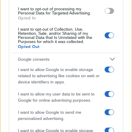
use your data for below specified purposes in below Google
I want to opt-out of processing my
consent section.
Personal Data for Targeted Advertising.
Biografie correlate
Opted In
I want to opt-out of Collection, Use,
Retention, Sale, and/or Sharing of my
Personal Data that Is Unrelated with the
GEORG ELSER
Purposes for which it was collected.
Opted Out
Google consents
I want to allow Google to enable storage
related to advertising like cookies on web or
device identifiers in apps.
I want to allow my user data to be sent to
Google for online advertising purposes.
I want to allow Google to send me
personalized advertising.
Nato nello stesso giorno
33 anni prima di Gianni Vattimo
I want to allow Google to enable storage