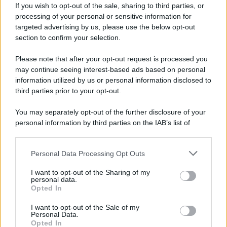
If you wish to opt-out of the sale, sharing to third parties, or
processing of your personal or sensitive information for
targeted advertising by us, please use the below opt-out
section to confirm your selection.
Please note that after your opt-out request is processed you
may continue seeing interest-based ads based on personal
information utilized by us or personal information disclosed to
third parties prior to your opt-out.
You may separately opt-out of the further disclosure of your
personal information by third parties on the IAB’s list of
downstream participants.
Personal Data Processing Opt Outs
This information may also be disclosed by us to third parties
Video Blanco
on the IAB’s List of Downstream Participants that may further
I want to opt-out of the Sharing of my
disclose it to other third parties.
personal data.
Opted In
Please note that this website/app uses one or more Google
services and may gather and store information including but
I want to opt-out of the Sale of my
Personal Data.
not limited to your visit or usage behaviour. You may click to
Opted In
grant or deny consent to Google and its third-party tags to