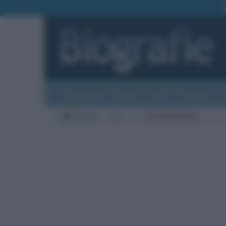
Biografie
Foto
Temi
Categorie
Biografie
Varie
B
Erin Brockovich