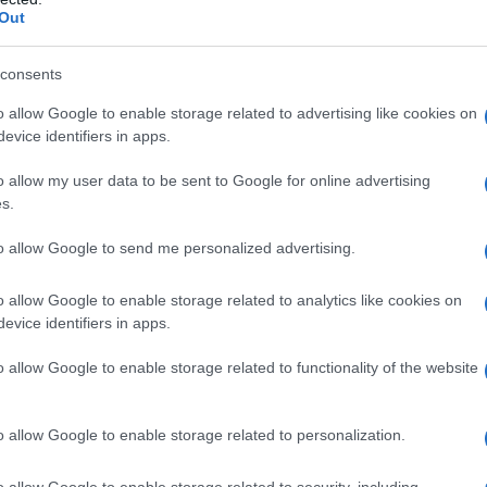
l 1981, prova a partecipare ad un
Out
a il titolo di "Miss Pacific Coast". Dal
consents
o allow Google to enable storage related to advertising like cookies on
evice identifiers in apps.
libro nel 2001, dal titolo "Take it
o allow my user data to be sent to Google for online advertising
rica ha venduto moltissime copie,
s.
tseller.
to allow Google to send me personalized advertising.
o allow Google to enable storage related to analytics like cookies on
 conosce questa donna dal
evice identifiers in apps.
pellicola del regista Steven
o allow Google to enable storage related to functionality of the website
ovich, forte come la verità". Il
to in modo magistrale dall'attrice
o allow Google to enable storage related to personalization.
 questo film del 2000 ha ottenuto il
o allow Google to enable storage related to security, including