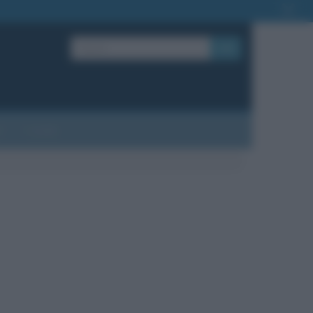
OK
?
Contatti