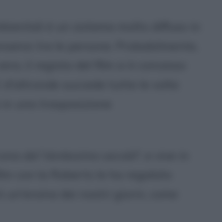
bientali è un sistema molto diffuso in
nsensi tra le persone. Probabilmente,
era, il regista del film si è concesso
 d'altronde succede tutte le volte
 in una trasposizione
cona del Ventesimo secolo
", e vive in
 film con la Roberts le ha regalato
 è un'eroina dei nostri giorni, come