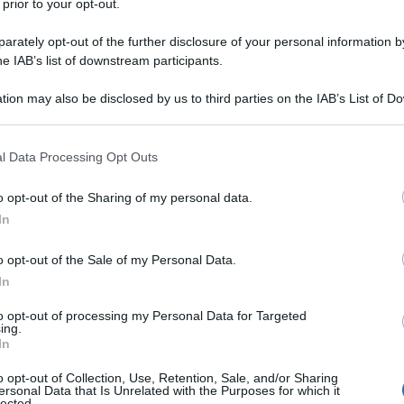
 prior to your opt-out.
nei dintorni. Erin Brockovich, madre
rately opt-out of the further disclosure of your personal information by
mariti, fa la segretaria in uno studio
he IAB’s list of downstream participants.
avvocato, riesce a vincere la causa in
tion may also be disclosed by us to third parties on the IAB’s List of 
 that may further disclose it to other third parties.
he sia mai stata affrontata in un
 that this website/app uses one or more Google services and may gath
l Data Processing Opt Outs
lanti ammalatisi per colpa delle acque
including but not limited to your visit or usage behaviour. You may click 
 to Google and its third-party tags to use your data for below specifi
o opt-out of the Sharing of my personal data.
me risarcimento la somma di 333
ogle consent section.
In
o opt-out of the Sale of my Personal Data.
In
à ingegnere, la giovane Erin
to opt-out of processing my Personal Data for Targeted
chool di Lawrence", poi la Kansas
ing.
In
dove si laurea. Dopo la
o opt-out of Collection, Use, Retention, Sale, and/or Sharing
ersonal Data that Is Unrelated with the Purposes for which it
lected.