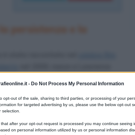
la persistenza e la
ria è stata raccontata nel
celebre film
oberts
nel 2000, nasce a Lawrence
 giugno 1960. L'attivista statunitense
fieonline.it -
Do Not Process My Personal Information
ndustria Pacific Gas & Electric
to opt-out of the sale, sharing to third parties, or processing of your per
sponsabile della contaminazione
formation for targeted advertising by us, please use the below opt-out s
 selection.
dina della California, Hinkley.
 that after your opt-out request is processed you may continue seeing i
ased on personal information utilized by us or personal information dis
la presenza di Cromio 6, è causa di