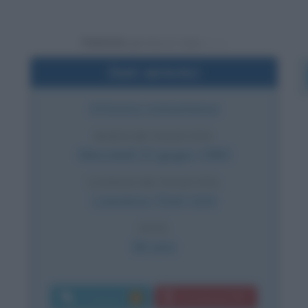
Powered by
Dati sintetici
Attivista statunitense
DATA DI NASCITA
Mercoledì
22 giugno
1960
LUOGO DI NASCITA
Lawrence
,
Stati Uniti
ETÀ
66 anni
Commenti:
Download PDF
1