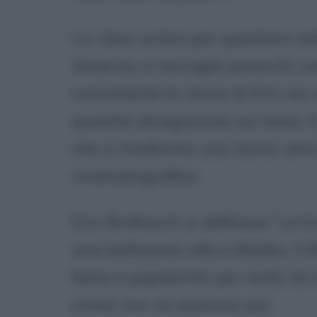
La
class action
per questioni am
America, e raccoglie parecchi co
nonostante la storia di Erin sia v
qualche divagazione sul tema. E
che si trasforma una storia vera
cinematografica.
Erin Brokocich si definisce "
un'i
una bellissima villa a Malibu. Il
fama e popolarità: per molti, lei
ormai non ne esistono più.