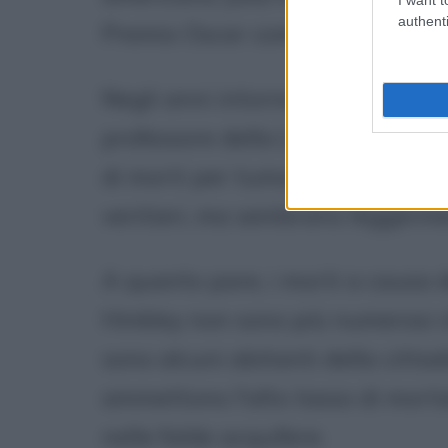
authenti
Premio Oscar come miglior attri
Negli anni intorno al 2010 una 
professore della Loma Linda Univ
di morti per tumore registrati d
veritieri, ma sembrano leggermen
A quanto pare, i morti a causa de
Hinkley non sono più numerosi 
sono alcuni abitanti della cittad
ammettono l'alto tasso di mortal
nelle falde acquifere.