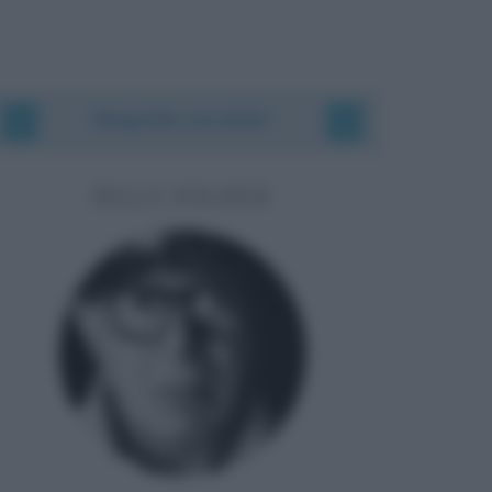
Biografie correlate
BILLY WILDER