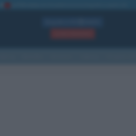
La TUA storia
: perché pubblicare la tua biografia su questo sito
1
Biografie in PDF
GRATIS
ACCEDI / REGISTRATI
Indice
Newsletter
Ricorrenze
Cultura
Che giorno sarà