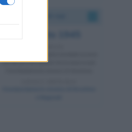
Accadde oggi
6 agosto 1945
81 ANNI FA
Durante la Seconda guerra mondiale avviene
uno dei più tristi episodi che la storia ricordi:
il bombardamento atomico di Hiroshima.
LEGGI L'ARTICOLO
Il bombardamento atomico di Hiroshima
e Nagasaki