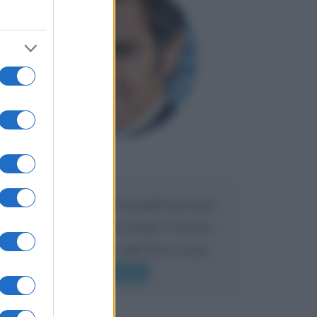
Maria
DA:
Caro Liorni perché quando presenti
l'eredità urli sempre troppo? non ho
mai sentito Mike o altri bravi come
lui gridare
Leggi di più