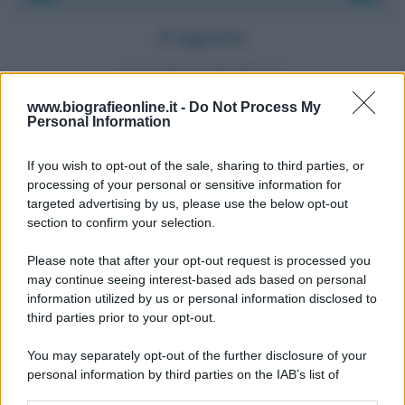
6 agosto
IL SANTO DI OGGI
Trasfigurazione
del
Signore
www.biografieonline.it -
Do Not Process My
Personal Information
If you wish to opt-out of the sale, sharing to third parties, or
processing of your personal or sensitive information for
targeted advertising by us, please use the below opt-out
section to confirm your selection.
Please note that after your opt-out request is processed you
may continue seeing interest-based ads based on personal
RICEVI GLI AGGIORNAMENTI
information utilized by us or personal information disclosed to
third parties prior to your opt-out.
Inserisci la tua migliore e-mail
You may separately opt-out of the further disclosure of your
personal information by third parties on the IAB’s list of
E-mail
downstream participants.
OK