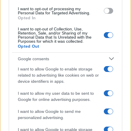
use your data for below specified purposes in below Google
TITOLO DELL'ARTICOLO
I want to opt-out of processing my
consent section.
Personal Data for Targeted Advertising.
Pierluigi Collina, biografia
Opted In
AUTORE DEL TESTO
I want to opt-out of Collection, Use,
Redattori di Biografieonline.it
Retention, Sale, and/or Sharing of my
Personal Data that Is Unrelated with the
NOME DELLA FONTE
Purposes for which it was collected.
Biografieonline.it
Opted Out
URL
Google consents
https://biografieonline.it/biografia-pierluigi-collina
I want to allow Google to enable storage
DATA DI VISITA
related to advertising like cookies on web or
Sabato 8 agosto 2026
device identifiers in apps.
ULTIMO AGGIORNAMENTO
Giovedì 19 luglio 2007
I want to allow my user data to be sent to
Google for online advertising purposes.
I want to allow Google to send me
Biografie correlate
personalized advertising.
I want to allow Google to enable storage