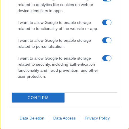
BARBARA TABITA
related to analytics like cookies on web or
device identifiers in apps.
I want to allow Google to enable storage
related to functionality of the website or app.
I want to allow Google to enable storage
related to personalization.
I want to allow Google to enable storage
related to security, including authentication
functionality and fraud prevention, and other
user protection.
Nata nello stesso giorno
15 anni dopo Pierluigi Collina
CONFIRM
Data Deletion
Data Access
Privacy Policy