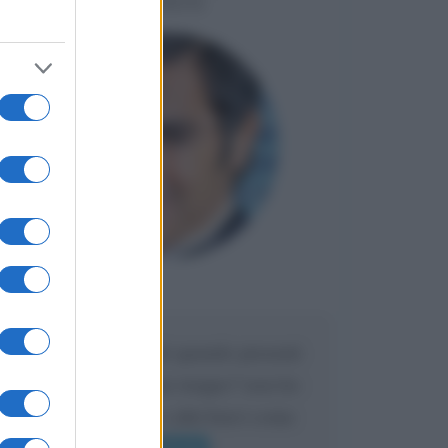
LIORNI
Maria
DA:
Caro Liorni perché quando presenti
l'eredità urli sempre troppo? non ho
mai sentito Mike o altri bravi come
lui gridare