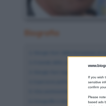
Biografia
Giorgio Gori: dalla formazione al 
Il mondo della comunicazione telev
www.biogra
Giorgio Gori negli anni 2000: Magn
If you wish 
Il percorso politico di Giorgio Gori
sensitive in
confirm your
Vita sentimentale e passioni sport
Please note
Fotografie e immagini
based ads b