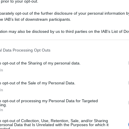
 prior to your opt-out.
rately opt-out of the further disclosure of your personal information by
he IAB’s list of downstream participants.
el 1960 nella città di Bergamo. È un
tion may also be disclosed by us to third parties on the IAB’s List of 
 that may further disclose it to other third parties.
r molti motivi: dal ruolo di primo
 that this website/app uses one or more Google services and may gath
visiva
negli anni '90 e 2000, fino al
l Data Processing Opt Outs
including but not limited to your visit or usage behaviour. You may click 
 to Google and its third-party tags to use your data for below specifi
dal legame con la nota giornalista tv
o opt-out of the Sharing of my personal data.
ogle consent section.
In
iventa ancor più noto, suo malgrado,
o opt-out of the Sale of my Personal Data.
o
, città lombarda colpita molto
In
taria del
Covid-19
.
to opt-out of processing my Personal Data for Targeted
ing.
In
fia di Giorgio Gori qual è il percorso
o opt-out of Collection, Use, Retention, Sale, and/or Sharing
ersonal Data that Is Unrelated with the Purposes for which it
ofessionista della comunicazione e
lected.