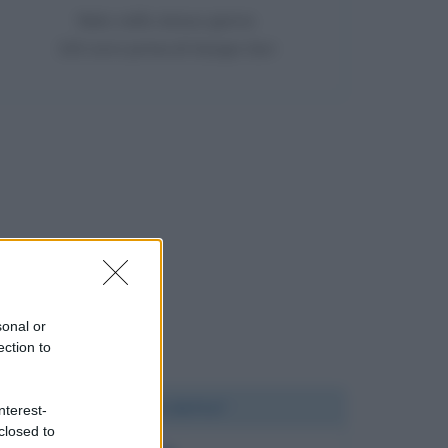
Nato nello stesso giorno
163 anni prima di Giorgio Gori
sonal or
ection to
Chi l'ha detto?
nterest-
closed to