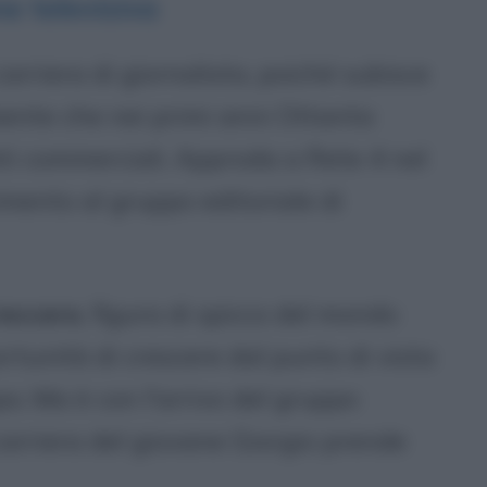
e televisiva
arriera di giornalista, poiché subisce
iente che nei primi anni Ottanta
eti commerciali. Approda a Rete 4 nel
rimento al gruppo editoriale di
reccero
, figura di spicco del mondo
portunità di crescere dal punto di vista
o. Ma è con l'arrivo del gruppo
carriera del giovane Giorgio prende