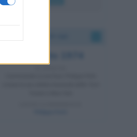
Leggi di più
Accadde oggi
7 agosto 1974
52 ANNI FA
Camminando su una fune, Philippe Petit
compie la sua celebre traversata delle Twin
Towers a New York.
LEGGI LA BIOGRAFIA
Philippe Petit