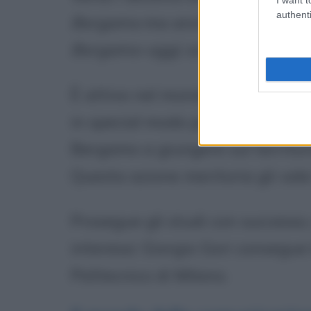
authenti
Bergamo
ma anche con radio e T
Bergamo-oggi
, sotto la guida d
È attivo nel mondo della solidari
in special modo per essere uno d
Bergamo a giungere sul territori
Questa azione meritoria gli vale
Prosegue gli studi con successo,
interessi: Giorgio Gori consegue
Politecnico di Milano.