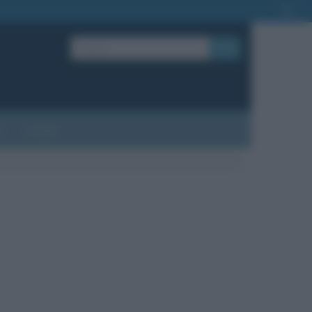
OK
?
Contatti