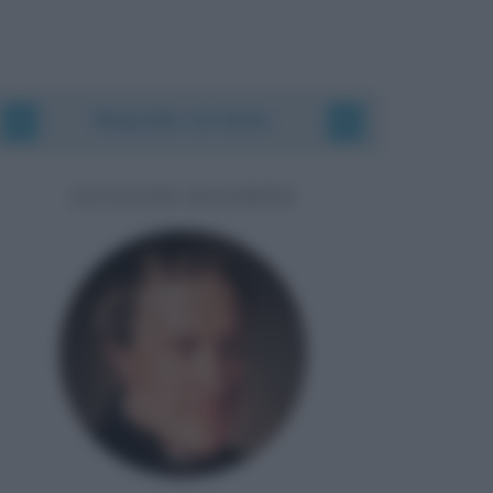
Biografie correlate
ANTONIO ROSMINI