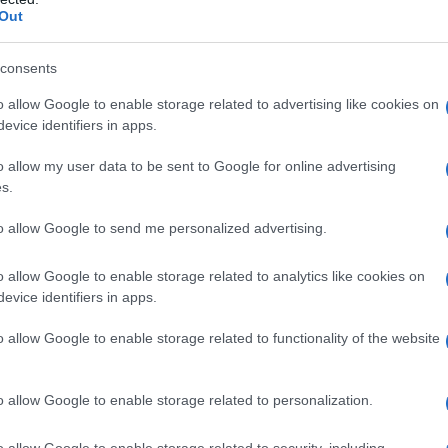
Out
 curiosità riguardo la sua vita
consents
o allow Google to enable storage related to advertising like cookies on
ormazione al successo nel
evice identifiers in apps.
azione
o allow my user data to be sent to Google for online advertising
s.
assico del capoluogo bergamasco, il
to allow Google to send me personalized advertising.
ia attività nei circoli riformisti,
o allow Google to enable storage related to analytics like cookies on
e Libertà
. Giorgio manifesta sin da
evice identifiers in apps.
esse per il mondo della
o allow Google to enable storage related to functionality of the website
odo, per quello del
giornalismo
.
o allow Google to enable storage related to personalization.
collaborazione con il
Giornale di
o allow Google to enable storage related to security, including