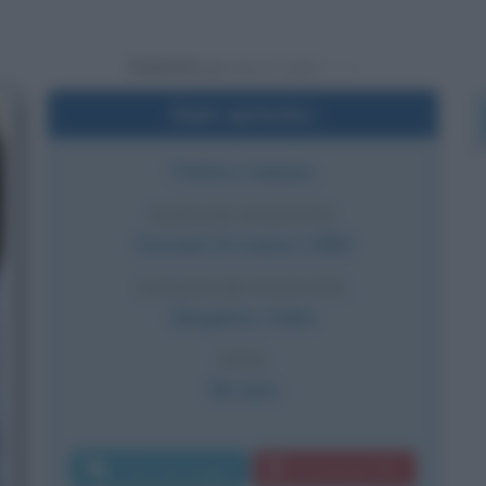
Powered by
Dati sintetici
Politico italiano
DATA DI NASCITA
Giovedì
24 marzo
1960
LUOGO DI NASCITA
Bergamo
,
Italia
ETÀ
66 anni
Invia messaggio
Download PDF