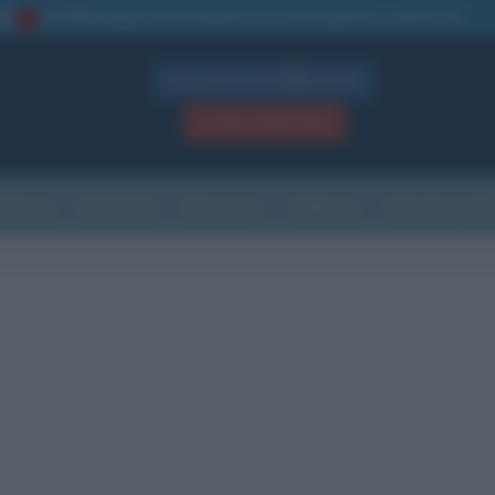
La TUA storia
: perché pubblicare la tua biografia su questo sito
1
Biografie in PDF
GRATIS
ACCEDI / REGISTRATI
Indice
Newsletter
Ricorrenze
Cultura
Che giorno sarà