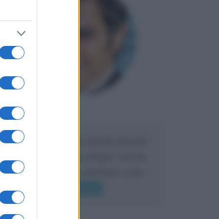
Maria
DA:
Caro Liorni perché quando presenti
l'eredità urli sempre troppo? non ho
mai sentito Mike o altri bravi come
lui gridare
Leggi di più