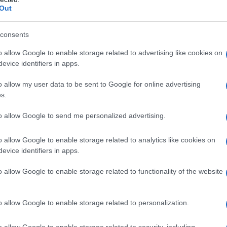
Out
do comincia la sua avventura in
consents
o del genere punk, in voga a cavallo
o allow Google to enable storage related to advertising like cookies on
evice identifiers in apps.
io degli '80. Proprio nel 1980 incide il
o allow my user data to be sent to Google for online advertising
 canzoni "Sono cattiva" e "Orrore". In
s.
ppo femminile
"Kandeggina Gang"
,
to allow Google to send me personalized advertising.
centro sociale Santa Marta di Milano.
o allow Google to enable storage related to analytics like cookies on
evice identifiers in apps.
o periodo assume caratteristiche di
o allow Google to enable storage related to functionality of the website
rto del marzo 1980 per lanciare un
o allow Google to enable storage related to personalization.
ruppo lancia dei Tampax macchiati di
o allow Google to enable storage related to security, including