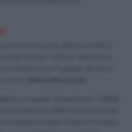
do suscitano scalpore sono
80
e correnti musicali, abbracciando il
 incide il 45 giri
"Africa"
, dedicato a
nno collabora con il gruppo dei
Kaos
 storico,
Gianni Muciaccia
.
bblica il singolo
"Avventurieri"
(1983)
um contiene una delle sue canzoni più
ta in quattro lingue: italiano, francese,