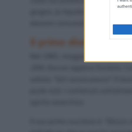
rosso sul pubblico di Piazza Duo
authenti
giugno, Jo Squillo è capolista de
elezioni comunali.
Il primo disco
Nel 1981, maggiorenne, passa a
20th Secret
, appena fondata. Co
solista
"Girl senza paura"
. Il l
punk rock. I contenuti sottolinean
spirito anarchico.
Il suo primo successo è
"Skizzo 