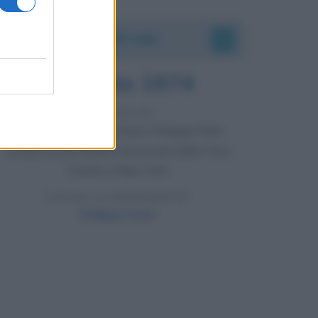
Accadde oggi
7 agosto 1974
52 ANNI FA
Camminando su una fune, Philippe Petit
compie la sua celebre traversata delle Twin
Towers a New York.
LEGGI LA BIOGRAFIA
Philippe Petit