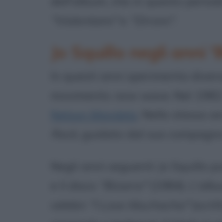
dell'album, che in questo perio
"Violentami"
e
"Orrore"
.
Jo Squillo negli anni '
In questi anni sperimenta divers
movimento
new wave
. Nel 1982
Nelson Mandela
. Nello stesso a
Rock
, guidato dal suo compagno
Negli anni seguenti Jo Squillo pu
e il disco
"Bizarre"
(1984). L'alb
celebri
"I Love Muchacha"
(scrit