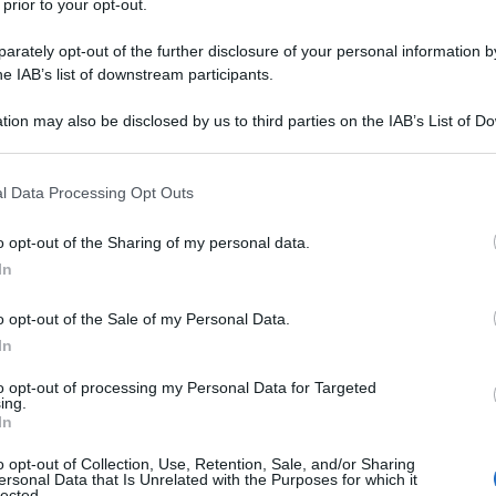
 prior to your opt-out.
rately opt-out of the further disclosure of your personal information by
he IAB’s list of downstream participants.
tion may also be disclosed by us to third parties on the IAB’s List of 
 that may further disclose it to other third parties.
 that this website/app uses one or more Google services and may gath
l Data Processing Opt Outs
including but not limited to your visit or usage behaviour. You may click 
 to Google and its third-party tags to use your data for below specifi
o opt-out of the Sharing of my personal data.
ogle consent section.
In
cui è conosciuta
Giovanna Maria
do dello spettacolo inizia come
o opt-out of the Sale of my Personal Data.
In
seguire come conduttrice televisiva,
to opt-out of processing my Personal Data for Targeted
ate alla moda. Nata a Milano il 22
ing.
In
ella di nome Paola.
o opt-out of Collection, Use, Retention, Sale, and/or Sharing
ersonal Data that Is Unrelated with the Purposes for which it
lected.