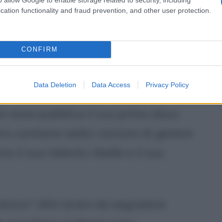
mo, a Milano. Pochi mesi dopo, a
cation functionality and fraud prevention, and other user protection.
l
Partito Rock
, che si presenta alle
CONFIRM
Data Deletion
Data Access
Privacy Policy
lla casa discografica indipendente
n essa pubblica il suo primo disco
avoro contiene sedici canzoni di genere
o il suo talento ribelle e il suo
skizzo"
. Altri brani da segnalare