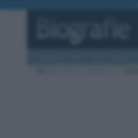
Biografie
Foto
Temi
Categorie
Biografie
Musica
Conduttrici TV
S
Jo Squi