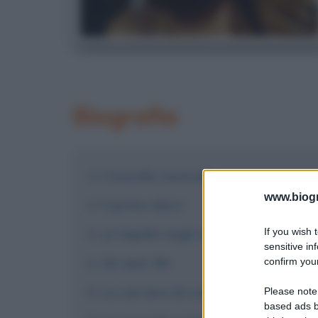
Biografia
L'esordio musicale
www.biogra
Il primo disco
If you wish 
Jo Squillo negli anni '80
sensitive in
Gli anni '90
confirm your
La carriera di conduttrice televisiv
Please note
based ads b