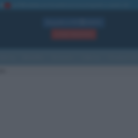
La TUA storia
: perché pubblicare la tua biografia su questo sito
1
Biografie in PDF
GRATIS
ACCEDI / REGISTRATI
Indice
Newsletter
Ricorrenze
Cultura
Che giorno sarà
llo