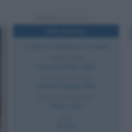
Powered by
Dati sintetici
Cantante e conduttrice tv italiana
VERO NOME
Giovanna Maria Coletti
DATA DI NASCITA
Venerdì
22 giugno
1962
LUOGO DI NASCITA
Milano
,
Italia
ETÀ
64 anni