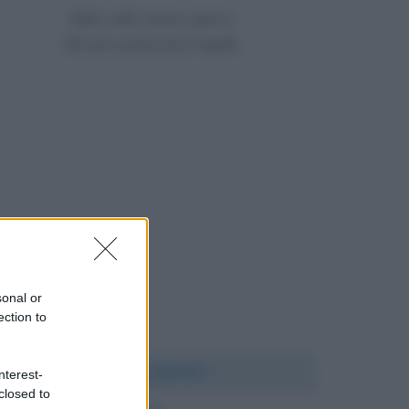
Nato nello stesso giorno
56 anni prima di Jo Squillo
sonal or
ection to
Chi l'ha detto?
nterest-
closed to