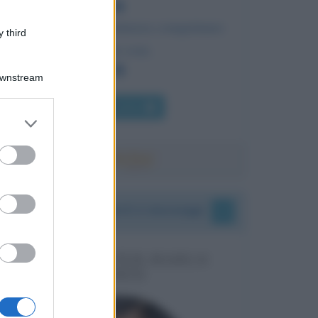
L'energia e la persistenza conquistano
 third
tutte le cose.
Downstream
Chi l'ha detto
er and store
to grant or
ed purposes
I vostri commenti e messaggi
MESSAGGI PER MARCO
LIORNI