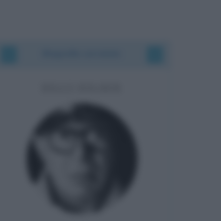
Biografie correlate
BILLY WILDER