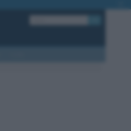
OK
?
Contatti