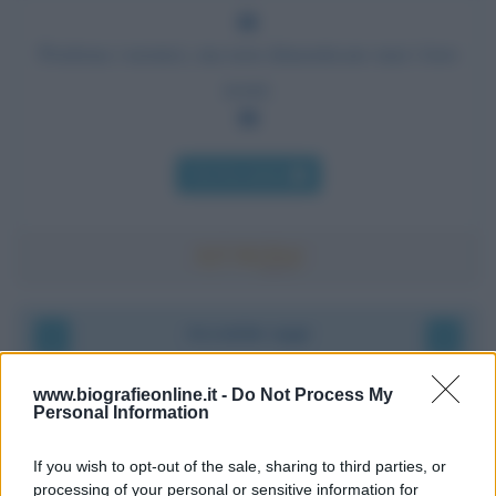
Perdona i nemici, ma non dimenticare mai i loro
nomi.
Chi l'ha detto
Accadde oggi
9 agosto 1945
www.biografieonline.it -
Do Not Process My
Personal Information
81 ANNI FA
If you wish to opt-out of the sale, sharing to third parties, or
Dopo l'attacco alla città giapponese di Hiroshima
processing of your personal or sensitive information for