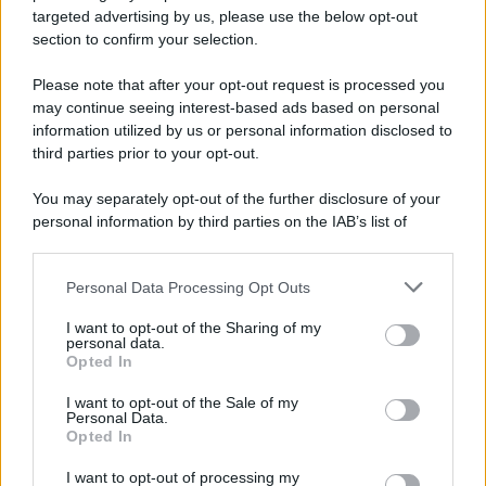
avvenuto tre giorni prima, gli Stati Uniti sganciano
targeted advertising by us, please use the below opt-out
un'altra bomba atomica radendo al suolo la città di
section to confirm your selection.
Nagasaki.
Please note that after your opt-out request is processed you
LEGGI L'ARTICOLO
may continue seeing interest-based ads based on personal
Il bombardamento atomico di Hiroshima e
information utilized by us or personal information disclosed to
Nagasaki
third parties prior to your opt-out.
You may separately opt-out of the further disclosure of your
personal information by third parties on the IAB’s list of
downstream participants.
Personal Data Processing Opt Outs
This information may also be disclosed by us to third parties
on the IAB’s List of Downstream Participants that may further
I want to opt-out of the Sharing of my
disclose it to other third parties.
personal data.
Opted In
Please note that this website/app uses one or more Google
RICEVI GLI AGGIORNAMENTI
services and may gather and store information including but
I want to opt-out of the Sale of my
Personal Data.
not limited to your visit or usage behaviour. You may click to
Opted In
grant or deny consent to Google and its third-party tags to
Inserisci la tua migliore e-mail
use your data for below specified purposes in below Google
I want to opt-out of processing my