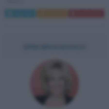
Perry), e...
Leggi di più
Commenta
Download PDF
ERIN BROCKOVICH