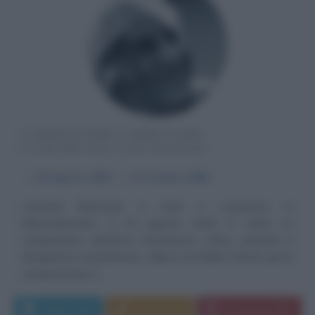
COMPOSITORE E DIRETTORE
D'ORCHESTRA STATUNITENSE
α
25 agosto
1918
ω
14 ottobre
1990
Leonard Bernstein è nato a Lawrence, in
Massachusetts, il 25 agosto 1918. È stato un
compositore, direttore d'orchestra, critico, pianista e
divulgatore statunitense. Allievo di Walter Piston per la
composizione e...
Leggi di più
Commenta
Download PDF