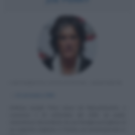
CHITARRISTA STATUNITENSE, AEROSMITH
α
10 settembre
1950
Anthony Joseph Perry nasce nel Massachusetts, a
Lawrence, il 10 settembre del 1950, da padre
statunitense discendente da una famiglia portoghese (il
cui cognome originario è Pereira, poi americanizzato in