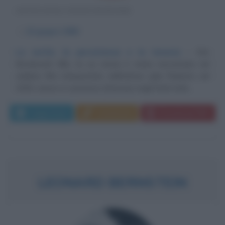
ATTIVISTA STATUNITENSE
α
22 giugno
1960
La verità, la persistenza e la tenacia
Erin
Brockovich Ellis, la cui storia è stata raccontata nel
celebre film interpretato dall'attrice Julia Roberts nel
2000, nasce a Lawrence (Kansas) negli Stati Uniti,...
Leggi di più
Commenta
Download PDF
LEONARD BERNSTEIN