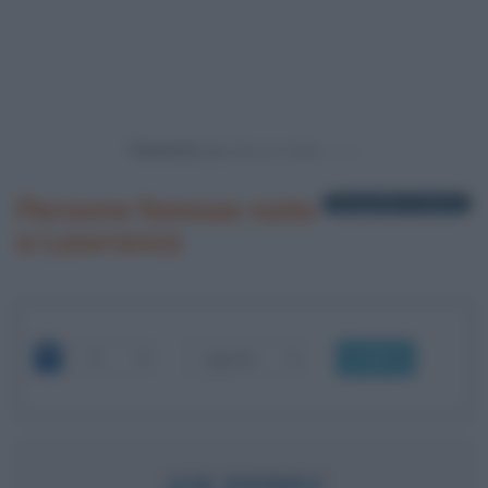
Powered by
Persone famose nate
3 biografie in elenco
a Lawrence
OK
JOE PERRY