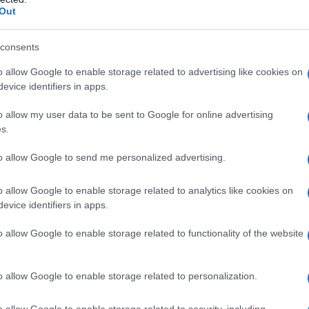
Out
alaspina
consents
o allow Google to enable storage related to advertising like cookies on
gli ultimi anni della sua vita, quelli
evice identifiers in apps.
lazzo, il piccolo borgo della
o allow my user data to be sent to Google for online advertising
s.
 Anni sereni, ma pieni di ricordi
to allow Google to send me personalized advertising.
a però il tempo di frequentare la
i allacciare rapporti con intellettuali,
o allow Google to enable storage related to analytics like cookies on
evice identifiers in apps.
o allow Google to enable storage related to functionality of the website
izia il racconto della vita di
o allow Google to enable storage related to personalization.
sferimento della famiglia a Palermo,
o allow Google to enable storage related to security, including