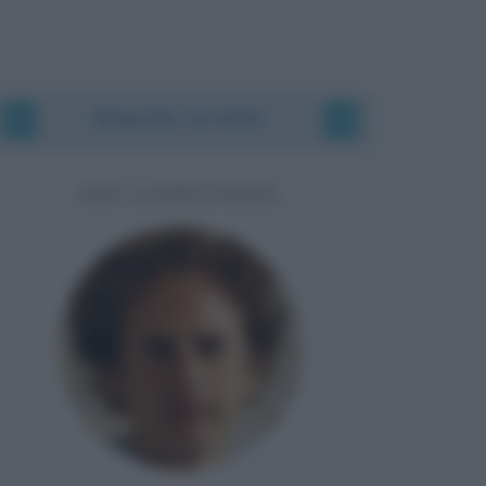
Biografie correlate
ART GARFUNKEL