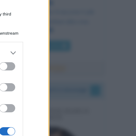
La risolutezza verso il successo è più
 third
importante di qualsiasi altra cosa.
Downstream
Chi l'ha detto
er and store
to grant or
ed purposes
I vostri commenti e messaggi
MESSAGGI PER MARCO
LIORNI