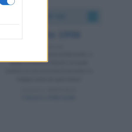
Accadde oggi
8 agosto 1956
70 ANNI FA
Nella miniera di carbone di Marcinelle, in
Belgio, avviene un disastro nel quale
perdono la vita centinaia di lavoratori, la
maggior parte dei quali italiani.
LEGGI L'ARTICOLO
Il disastro di Marcinelle