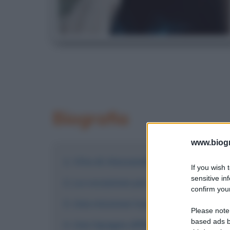
Biografia
www.biogra
Vita di Alessandro Malaspina
If you wish 
sensitive in
La vocazione per il mare
confirm your
Una missione lunga cinque anni
Please note
based ads b
Una Spagna differente