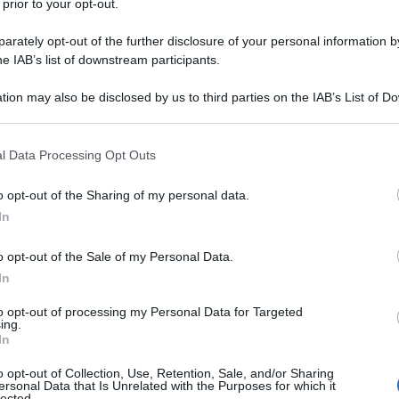
 prior to your opt-out.
rately opt-out of the further disclosure of your personal information by
he IAB’s list of downstream participants.
tion may also be disclosed by us to third parties on the IAB’s List of 
 that may further disclose it to other third parties.
 that this website/app uses one or more Google services and may gath
l Data Processing Opt Outs
including but not limited to your visit or usage behaviour. You may click 
 to Google and its third-party tags to use your data for below specifi
o opt-out of the Sharing of my personal data.
ogle consent section.
ulazzo, in Toscana, il giorno 5
In
re e navigatore italiano a servizio
o opt-out of the Sale of my Personal Data.
 ricorda come
Alejandro Malaspina
.
In
to opt-out of processing my Personal Data for Targeted
ing.
 il racconto della
vita di Alessandro
In
e ed esploratore, fu illuminista,
o opt-out of Collection, Use, Retention, Sale, and/or Sharing
ersonal Data that Is Unrelated with the Purposes for which it
lected.