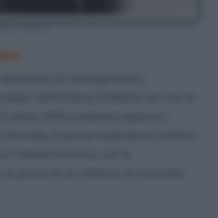
andro Malaspina
are
lo destinava la terzogenitura,
valieri dell’Ordine di Malta, poi con la
i Cadice. All’Accademia seguono i
’
Armada
, le prime esperienze militari
 cui l’ultima termina con la
: la prima di un italiano al comando