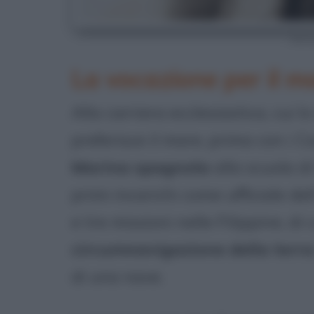
Aless
La vocazione per il m
Alla carriera ecclesiastica, cui 
preferisce il mare, prima con i Ca
Marina spagnola
alla scuola d
primi incarichi come ufficiale dell
e tre missioni nelle Filippine, di
circumnavigazione della terra
di una nave.