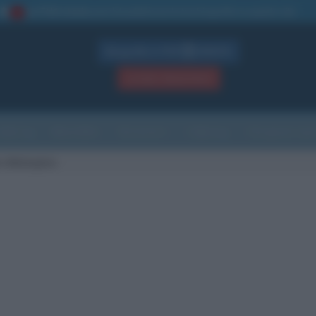
La TUA storia
: perché pubblicare la tua biografia su questo sito
1
Biografie in PDF
GRATIS
ACCEDI / REGISTRATI
Indice
Newsletter
Ricorrenze
Cultura
Che giorno sarà
o Malaspina