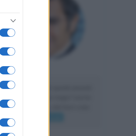
Maria
DA:
Caro Liorni perché quando presenti
l'eredità urli sempre troppo? non ho
mai sentito Mike o altri bravi come
lui gridare
Leggi di più