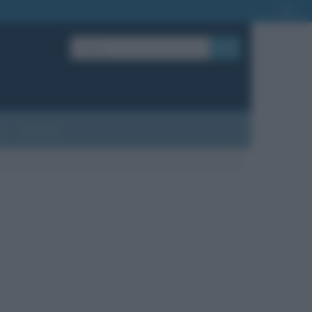
OK
?
Contatti