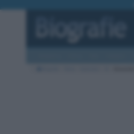
Biografie
Foto
Temi
Categorie
Biografie
Storia
Esploratori
M
Alessandr