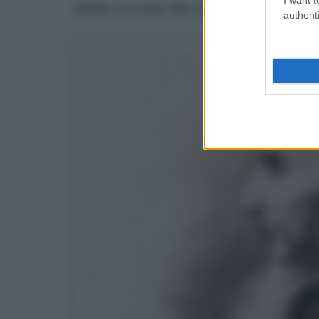
dalla scuola dei Gesuiti in quell
authenti