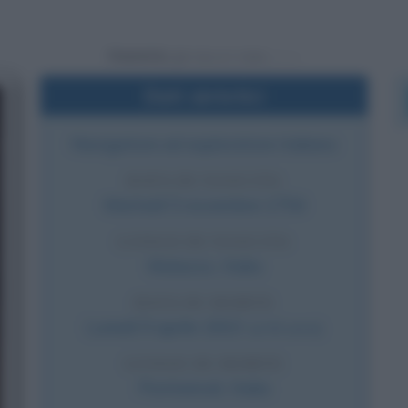
Powered by
Dati sintetici
Navigatore ed esploratore italiano
DATA DI NASCITA
Martedì
5 novembre
1754
LUOGO DI NASCITA
Mulazzo
,
Italia
DATA DI MORTE
Lunedì
9 aprile
1810
(a 55 anni)
LUOGO DI MORTE
Pontremoli
,
Italia