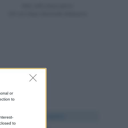
Nato nello stesso giorno
187 anni dopo Alessandro Malaspina
sonal or
ection to
Chi l'ha detto?
nterest-
closed to