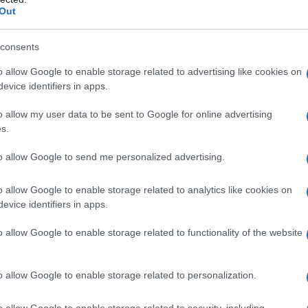
Out
consents
erati dall'unione tra Henry
o allow Google to enable storage related to advertising like cookies on
evice identifiers in apps.
 Sophia Gavan, il primo originario
o allow my user data to be sent to Google for online advertising
miglia irlandese, il giovane Ernest
s.
College, secondo i voleri paterni. In
to allow Google to send me personalized advertising.
 famiglia infatti, per il futuro
o allow Google to enable storage related to analytics like cookies on
 un futuro nel campo medico, sulle
evice identifiers in apps.
 sedici anni, ossia intorno al 1890, il
o allow Google to enable storage related to functionality of the website
come mozzo sulla nave Houghton
o allow Google to enable storage related to personalization.
ritannica.
o allow Google to enable storage related to security, including