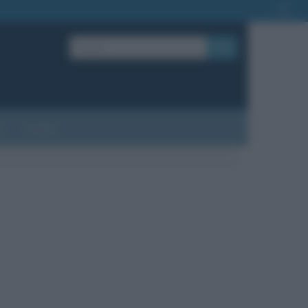
OK
?
Contatti