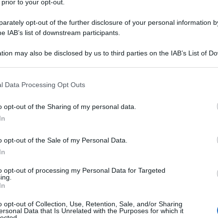
 prior to your opt-out.
grande contributo, che ha fatto
rately opt-out of the further disclosure of your personal information by
tà eroica delle esplorazioni
he IAB’s list of downstream participants.
tion may also be disclosed by us to third parties on the IAB’s List of 
 that may further disclose it to other third parties.
arctic Expedition, la seconda
 that this website/app uses one or more Google services and may gath
l Data Processing Opt Outs
including but not limited to your visit or usage behaviour. You may click 
piuta, pur mancando l'obiettivo di
 to Google and its third-party tags to use your data for below specifi
o opt-out of the Sharing of my personal data.
ogle consent section.
usa dello schiacciamento della sua
In
 tutti i membri del suo equipaggio,
o opt-out of the Sale of my Personal Data.
In
coperte scientifiche in merito a quei
to opt-out of processing my Personal Data for Targeted
ati. Questo episodio soprattutto, unito
ing.
In
giatore e comandante, ha contribuito
o opt-out of Collection, Use, Retention, Sale, and/or Sharing
ersonal Data that Is Unrelated with the Purposes for which it
ndo di lui un personaggio quasi
lected.