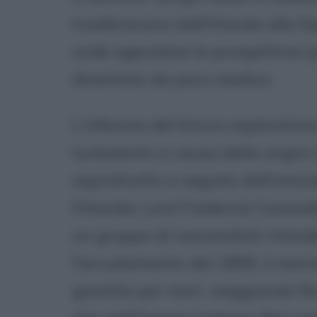
trasferiscono dall'Irlanda alla S
onde agevolare le prospettive pr
diventato da poco medico.
L'infanzia del futuro esplorator
turbolento a causa delle origini 
soprattutto a seguito dell'omici
l'Irlanda, Lord Frederick Caven
un gruppo di nazionalisti irland
l'arruolamento del 1890, il mar
gavetta per mari, viaggiando fi