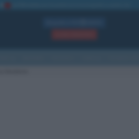
La TUA storia
: perché pubblicare la tua biografia su questo sito
1
Biografie in PDF
GRATIS
ACCEDI / REGISTRATI
Indice
Newsletter
Ricorrenze
Cultura
Che giorno sarà
ry Shackleton