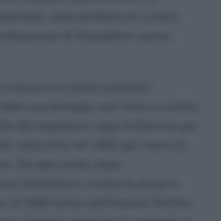
ydenham, nella periferia di Londra,
ofessionali di Shackelton senior,
e trascorre in modo piuttosto
della sua famiglia, mal viste a Londra,
dio del segretario capo britannico per
dish, maturato nel 1882 per mano di
esi. Ad ogni modo, dopo
inaio Shackleton compie la propria
no al 1896 tanto nell'Oceano Pacifico