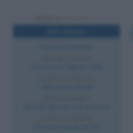
Powered by
Dati sintetici
Esploratore irlandese
DATA DI NASCITA
Domenica
15 febbraio
1874
LUOGO DI NASCITA
Kilkea House
,
Irlanda
DATA DI MORTE
Giovedì
5 gennaio
1922
(a 47 anni)
LUOGO DI MORTE
Grytviken
,
Georgia del Sud