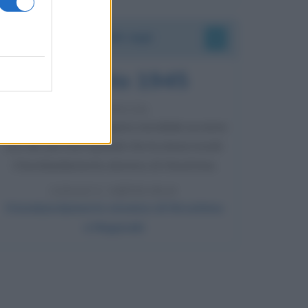
Accadde oggi
6 agosto 1945
81 ANNI FA
Durante la Seconda guerra mondiale avviene
uno dei più tristi episodi che la storia ricordi:
il bombardamento atomico di Hiroshima.
LEGGI L'ARTICOLO
Il bombardamento atomico di Hiroshima
e Nagasaki