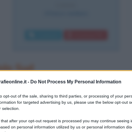
CAUSA
Attacco cardiaco
Commenta
Download PDF
olo Sud
sce a Kilkea House, nella contea del
fieonline.it -
Do Not Process My Personal Information
o del 1874. Nativo irlandese, è
to opt-out of the sale, sharing to third parties, or processing of your per
formation for targeted advertising by us, please use the below opt-out s
nti esploratori
britannici, al servizio
 selection.
 è legato il periodo delle spedizioni
 that after your opt-out request is processed you may continue seeing i
ella storia delle esplorazioni, passate
ased on personal information utilized by us or personal information dis