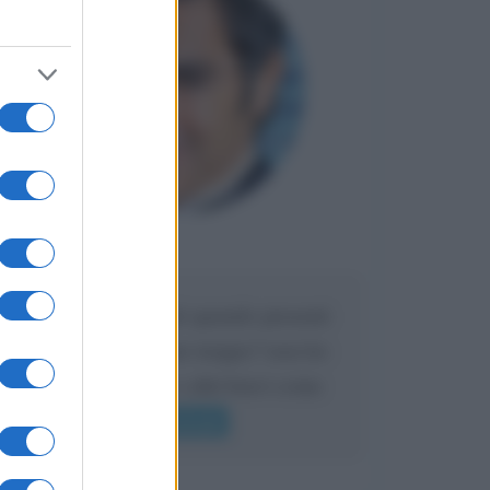
Maria
DA:
Caro Liorni perché quando presenti
l'eredità urli sempre troppo? non ho
mai sentito Mike o altri bravi come
lui gridare
Leggi di più