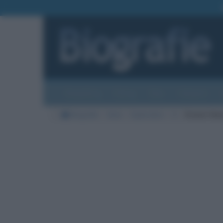
Biografie
Foto
Temi
Categorie
Biografie
Varie
Esploratori
S
Ernest Hen