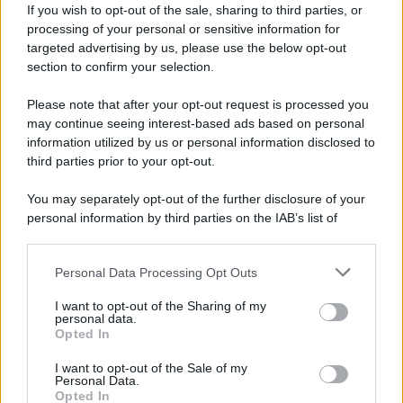
If you wish to opt-out of the sale, sharing to third parties, or
piazzale antistante alla cattedrale, è
processing of your personal or sensitive information for
targeted advertising by us, please use the below opt-out
avvenuta la benedizione della
section to confirm your selection.
campana del Giubileo, realizzata dalla
Please note that after your opt-out request is processed you
may continue seeing interest-based ads based on personal
Fonderia Pontificia Marinelli di
information utilized by us or personal information disclosed to
Agnone, alla presenza ufficiale del
third parties prior to your opt-out.
Commendatore della Repubblica
You may separately opt-out of the further disclosure of your
personal information by third parties on the IAB’s list of
Italiana, Armando Marinelli.
downstream participants.
Personal Data Processing Opt Outs
This information may also be disclosed by us to third parties
on the IAB’s List of Downstream Participants that may further
I want to opt-out of the Sharing of my
disclose it to other third parties.
personal data.
Opted In
Please note that this website/app uses one or more Google
services and may gather and store information including but
I want to opt-out of the Sale of my
Personal Data.
not limited to your visit or usage behaviour. You may click to
Opted In
grant or deny consent to Google and its third-party tags to