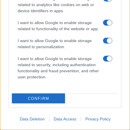
related to analytics like cookies on web or
device identifiers in apps.
CANTANTE ITALIANA BELGA
I want to allow Google to enable storage
related to functionality of the website or app.
α
9 gennaio
1970
I want to allow Google to enable storage
La cantante Lara Fabian, il cui vero nome è Lara Sophie
related to personalization.
Katy Crokaert, nasce il 9 gennaio del 1970 a Etterbeek
(in Belgio), figlia di Maria Luisa Serio, siciliana, e di Pierre
I want to allow Google to enable storage
Crokaert (chitarrista di Petula...
related to security, including authentication
functionality and fraud prevention, and other
user protection.
Leggi di più
Manda messaggio
CONFIRM
Download PDF
Data Deletion
Data Access
Privacy Policy