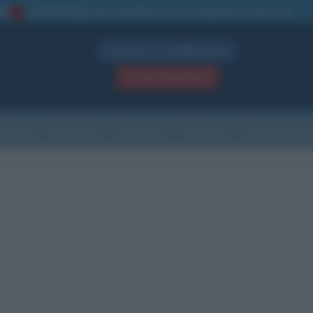
La TUA storia
: perché pubblicare la tua biografia su questo sito
1
Biografie in PDF
GRATIS
ACCEDI / REGISTRATI
Indice
Newsletter
Ricorrenze
Cultura
Che giorno sarà