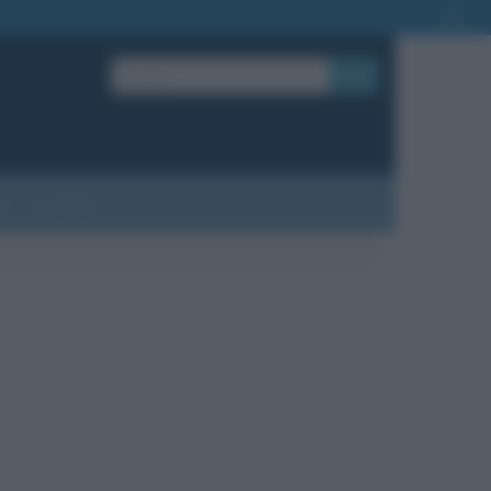
OK
?
Contatti