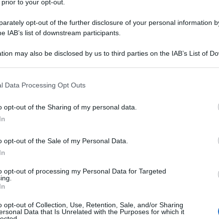
 prior to your opt-out.
ni e Donne", trasmissione tv
rately opt-out of the further disclosure of your personal information by
tta e ideata da
Maria De Filippi
.
he IAB’s list of downstream participants.
tion may also be disclosed by us to third parties on the IAB’s List of 
 lanciata dal tubo catodico, lavora
 that may further disclose it to other third parties.
ista, valletto tv (per la rete locale
 that this website/app uses one or more Google services and may gath
l Data Processing Opt Outs
including but not limited to your visit or usage behaviour. You may click 
 e modello per
Versace
e
Armani
.
 to Google and its third-party tags to use your data for below specifi
o opt-out of the Sharing of my personal data.
ogle consent section.
In
"Uomini e donne" - in un meccanismo
o opt-out of the Sale of my Personal Data.
olarissimo reality show statunitense
In
tantino deve scegliere come sua
to opt-out of processing my Personal Data for Targeted
ing.
iatrici: l'anonima Alessandra Pierelli
In
 la relazione mediatica viene seguita
o opt-out of Collection, Use, Retention, Sale, and/or Sharing
ersonal Data that Is Unrelated with the Purposes for which it
lected.