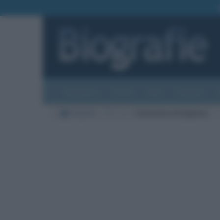
Biografie
Foto
Temi
Categorie
Biografie
TV
V
Costantino Vitagliano