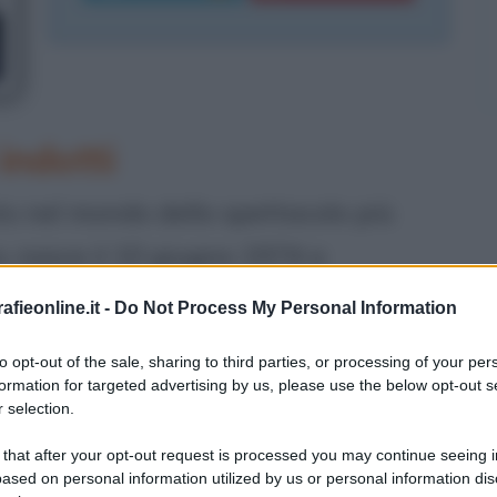
indotti
to nel mondo dello spettacolo più
 nasce il 10 giugno 1974 a
a milanese; il padre è una ex guardia
fieonline.it -
Do Not Process My Personal Information
 una portinaia, e sono entrambe
to opt-out of the sale, sharing to third parties, or processing of your per
o da molti il tipico esponente della tv
formation for targeted advertising by us, please use the below opt-out s
 selection.
o noto nel mondo dello spettacolo (e
 that after your opt-out request is processed you may continue seeing i
ti del gossip) dopo la sua
ased on personal information utilized by us or personal information dis