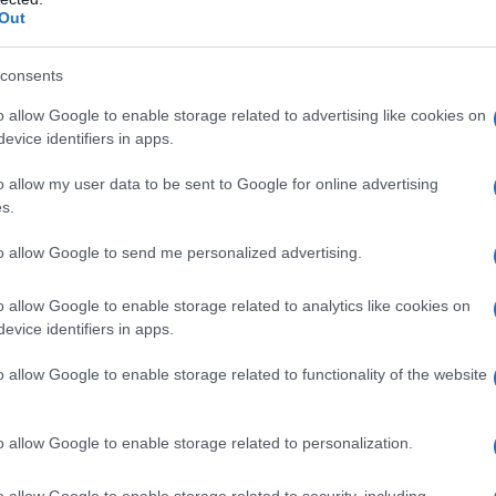
intera come un vero e proprio reality.
Out
sonaggi sugli schermi, dovuta alla
consents
o allow Google to enable storage related to advertising like cookies on
aria De Filippi e del marito
Maurizio
evice identifiers in apps.
tore che contribuisce a creare il
o allow my user data to be sent to Google for online advertising
s.
to allow Google to send me personalized advertising.
cia la notizia" smaschererà
o allow Google to enable storage related to analytics like cookies on
o Vitagliano, dimostratondo quanto
evice identifiers in apps.
a d'amore.
o allow Google to enable storage related to functionality of the website
calendario, partecipa a spot
o allow Google to enable storage related to personalization.
autobiografia. La sua principale
o allow Google to enable storage related to security, including