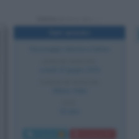
Powered by
Dati sintetici
Personaggio televisivo italiano
DATA DI NASCITA
Lunedì
10 giugno
1974
LUOGO DI NASCITA
Milano
,
Italia
ETÀ
52 anni
Commenti:
Download PDF
1