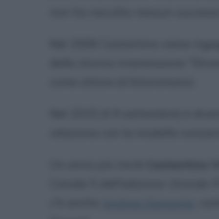
non ha raccolto nessun successo
Nel 2006 Costantino viene ingag
della storica trasmissione "Str
come attore di fotoromanzi.
Nel 2015 (il 9 settembre) è dive
relazione con la modella svizze
Un anno più tardi
Costantino V
Canale 5 dell'edizione
Grande Fr
c'è anche
Andrea Damante
, co