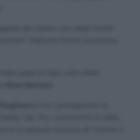
.
giato per essere uno degli inviati
anamore". Debutta l'anno successivo
ntato papà di Ayla, nata dalla
ra
Elisa Mariani
.
itagliano
è tra i protagonisti su
atello Vip
. Tra i concorrenti in sfida
me lui in passato tronista di "Uomini e