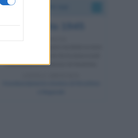
Accadde oggi
6 agosto 1945
81 ANNI FA
Durante la Seconda guerra mondiale avviene
uno dei più tristi episodi che la storia ricordi:
il bombardamento atomico di Hiroshima.
LEGGI L'ARTICOLO
Il bombardamento atomico di Hiroshima
e Nagasaki