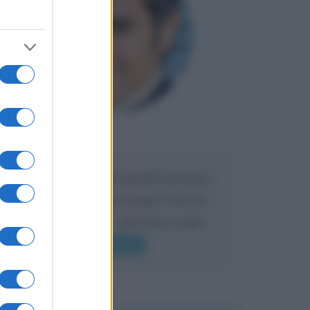
Maria
DA:
Caro Liorni perché quando presenti
l'eredità urli sempre troppo? non ho
mai sentito Mike o altri bravi come
lui gridare
Leggi di più