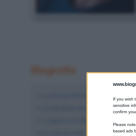
Biografia
www.biogra
La vita di Chris Kyle
If you wish 
sensitive in
La decisione di arruolarsi
confirm your
La guerra in Iraq
Please note
based ads b
La vita da civile