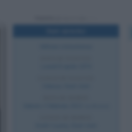
Powered by
Dati sintetici
Militare statunitense
DATA DI NASCITA
Lunedì
8 aprile
1974
LUOGO DI NASCITA
Odessa
,
Stati Uniti
DATA DI MORTE
Sabato
2 febbraio
2013
(a 38 anni)
LUOGO DI MORTE
Erath County
,
Stati Uniti