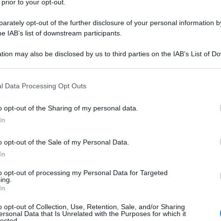
 prior to your opt-out.
rately opt-out of the further disclosure of your personal information by
he IAB’s list of downstream participants.
tion may also be disclosed by us to third parties on the IAB’s List of 
 that may further disclose it to other third parties.
 that this website/app uses one or more Google services and may gath
l Data Processing Opt Outs
including but not limited to your visit or usage behaviour. You may click 
 to Google and its third-party tags to use your data for below specifi
o opt-out of the Sharing of my personal data.
ogle consent section.
lle forze speciali della Marina degli
In
uppo dei famosi Navy Seal.
o opt-out of the Sale of my Personal Data.
In
chino dalle doti straordinarie, tanto
to opt-out of processing my Personal Data for Targeted
ing.
2009, alla fine del suo servizio, che
In
Sniper
" (2014, di
Clint Eastwood
, con
o opt-out of Collection, Use, Retention, Sale, and/or Sharing
ersonal Data that Is Unrelated with the Purposes for which it
lected.