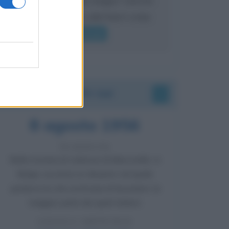
mai sentito Mike o altri bravi come
lui gridare
Leggi di più
Accadde oggi
8 agosto 1956
70 ANNI FA
Nella miniera di carbone di Marcinelle, in
Belgio, avviene un disastro nel quale
perdono la vita centinaia di lavoratori, la
maggior parte dei quali italiani.
LEGGI L'ARTICOLO