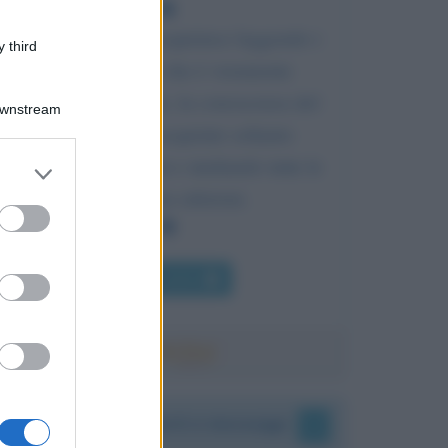
La conoscenza si acquisisce leggendo i
 third
libri; ma quello che è veramente
necessario imparare, la conoscenza del
Downstream
mondo, si può acquisire soltanto
leggendo gli uomini e studiando tutte le
er and store
to grant or
loro diverse edizioni.
ed purposes
Chi l'ha detto
I vostri commenti e messaggi