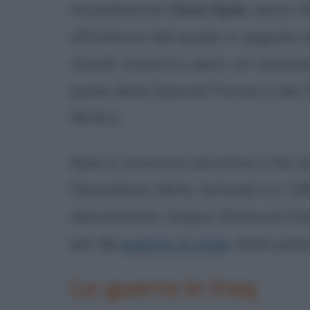
Inizialmente
Chris Kyle
viene ri
all'interno del quale in seguito a
chiodi; incontra, però, un reclut
parla delle Special Forces e dei 
SEALs.
Kyle si convince ed entra a far
Demolition SEAL School): è il 1
denominato
Sniper Element Cha
per
la
guerra in Iraq
, dove pre
La guerra in Iraq