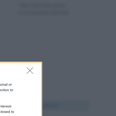
Nato nello stesso giorno
12 anni prima di Chris Kyle
sonal or
ection to
Chi l'ha detto?
nterest-
closed to