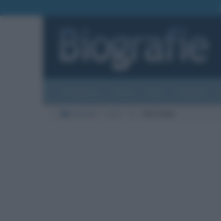
Biografie
Foto
Temi
Categorie
Biografie
Varie
K
Chris Kyle