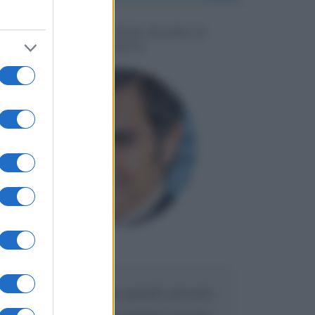
MESSAGGI PER MARCO
LIORNI
Maria
DA:
Caro Liorni perché quando presenti
l'eredità urli sempre troppo? non ho