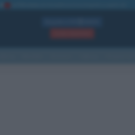
La TUA storia
: perché pubblicare la tua biografia su questo sito
1
Biografie in PDF
GRATIS
ACCEDI / REGISTRATI
Indice
Newsletter
Ricorrenze
Cultura
Che giorno sarà