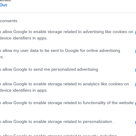
Out
consents
o allow Google to enable storage related to advertising like cookies on
 aprile del 1974 in Texas, a Odessa,
evice identifiers in apps.
 diacono, e di Deby Mercer,
o allow my user data to be sent to Google for online advertising
s.
ana. Chris ottiene il suo primo fucile
to allow Google to send me personalized advertising.
quistarglielo): si tratta di un 30-06
giunge un fucile a pompa.
o allow Google to enable storage related to analytics like cookies on
evice identifiers in apps.
no a cacciare piccioni, fagiani, cervi,
o allow Google to enable storage related to functionality of the website
e scuole superiori a Midlothian, dove
o allow Google to enable storage related to personalization.
la Permian High School, tra il 1987 e il
o allow Google to enable storage related to security, including