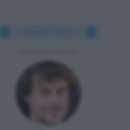
Biografie correlate
ALBERTO ANGELA