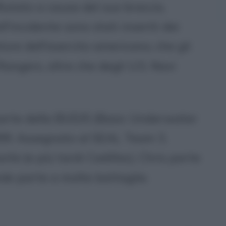
fiutato a causa del suo braccio,
ll'incidente sono stati inseriti dei
atore dell'esercito americano, che gli
Rangers, oltre che degli U.S. Navi
 parte della BUD/S (Basic Underwater
999. Assegnato al SEAL Team 3,
rlie
(e più tardi Cadillac), Chris parte
nde parte a molte battaglie.