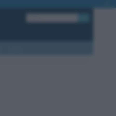
OK
?
Contatti