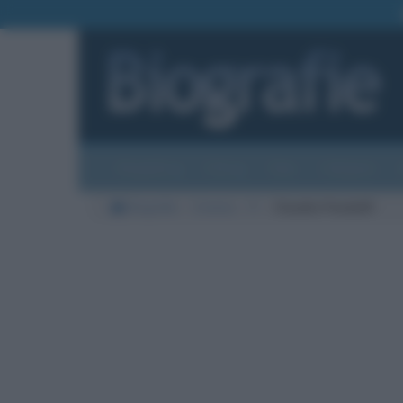
Biografie
Foto
Temi
Categorie
Biografie
Cinema
P
Claudia Pandolfi