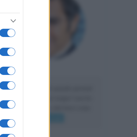
Maria
DA:
Caro Liorni perché quando presenti
l'eredità urli sempre troppo? non ho
mai sentito Mike o altri bravi come
lui gridare
Leggi di più