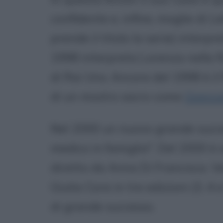
confidente e, infine, moglie di Le
prende il titolo la serie) interp
1998 interpreta Lorenza nella fi
di Rai Uno. Ancora del 1998 è il f
di un mostro sacro come
Gianca
Nel 2000 un nuovo grande succe
medico in famiglia". Del 2000 è a
diretto da Anna Di Francisca. V
Giulia Corsi in tre edizioni (3, 4 e
di grande successo.