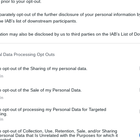
e.
 prior to your opt-out.
rately opt-out of the further disclosure of your personal information by
a principalmente nel reparto di
he IAB’s list of downstream participants.
i cui interpreti principali sono
tion may also be disclosed by us to third parties on the IAB’s List of 
 that may further disclose it to other third parties.
ohm, Claudia è Susanna, una dolce
 that this website/app uses one or more Google services and may gath
l Data Processing Opt Outs
ci bambini del reparto e con
including but not limited to your visit or usage behaviour. You may click 
 to Google and its third-party tags to use your data for below specifi
orno.
o opt-out of the Sharing of my personal data.
ogle consent section.
In
cipazione cinematografica di rilievo:
o opt-out of the Sale of my Personal Data.
In
" con
Alain Delon
e con la regia di
to opt-out of processing my Personal Data for Targeted
ing.
In
o opt-out of Collection, Use, Retention, Sale, and/or Sharing
 a casa", programma ideato da
Pippo
ersonal Data that Is Unrelated with the Purposes for which it
lected.