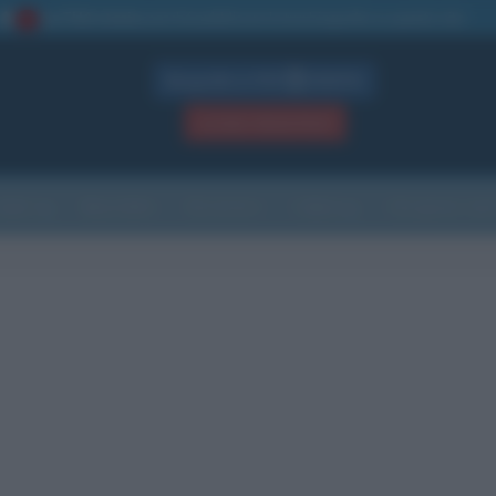
La TUA storia
: perché pubblicare la tua biografia su questo sito
1
Biografie in PDF
GRATIS
ACCEDI / REGISTRATI
Indice
Newsletter
Ricorrenze
Cultura
Che giorno sarà