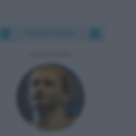
Biografie correlate
VESPASIANO