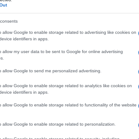
Out
consents
 in teatro con "Io e mia figlia",
o allow Google to enable storage related to advertising like cookies on
mpre del 1995 è la partecipazione a
evice identifiers in apps.
smessa da Canale 5, interpretata da
o allow my user data to be sent to Google for online advertising
s.
in cui Claudia interpreta Chiara, una
to allow Google to send me personalized advertising.
tonia
del piccolo paese di montagna
o allow Google to enable storage related to analytics like cookies on
o "L'ultimo concerto", trasmesso da
evice identifiers in apps.
etchup", diretto da Carlo Sigon e
o allow Google to enable storage related to functionality of the website
 di Venezia.
o allow Google to enable storage related to personalization.
 Redoli", Film TV legato alla serie "I
o allow Google to enable storage related to security, including