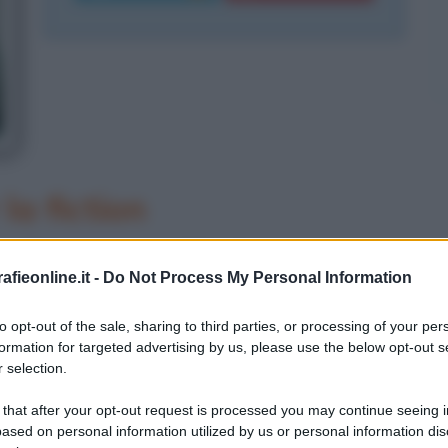
la fiction
il 17 Novembre 1974. Giovanissima
fieonline.it -
Do Not Process My Personal Information
alia raggiungendo le posizioni finali.
to opt-out of the sale, sharing to third parties, or processing of your per
la nota e le offre una parte nella
formation for targeted advertising by us, please use the below opt-out s
 cuore". Claudia Pandolfi si presenta
 selection.
l 1993 partecipando alla fiction
 that after your opt-out request is processed you may continue seeing i
ased on personal information utilized by us or personal information dis