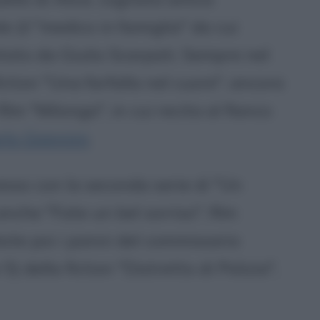
le (il "medico in famiglia" da cui
retato da Giulio Scarpati. Sempre nel
ction "Una farfalla nel cuore", ancora
ilm "Milonga", in cui recita al fianco
rlo Giannini
.
sso con la seconda serie di "Un
nche "Fate un bel sorriso", film
este poi i panni del commissario
 5) della fiction "Distretto di Polizia",