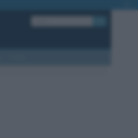
OK
?
Contatti