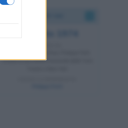
Accadde oggi
7 agosto 1974
52 ANNI FA
Camminando su una fune, Philippe Petit
compie la sua celebre traversata delle Twin
Towers a New York.
LEGGI LA BIOGRAFIA
Philippe Petit