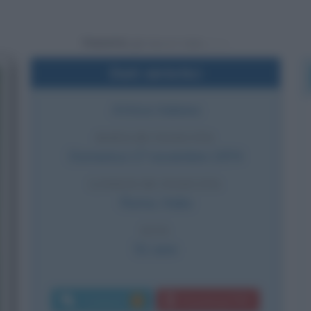
Powered by
Dati sintetici
Attrice italiana
DATA DI NASCITA
Domenica
17 novembre
1974
LUOGO DI NASCITA
Roma
,
Italia
ETÀ
51 anni
Commenti:
Download PDF
3