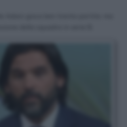
le Adani gioca ben trenta partite, ma
ssione della squadra in serie B.