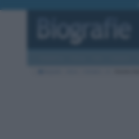
Biografie
Foto
Temi
Categorie
Biografie
Storia
Calciatori
A
Daniele Ad