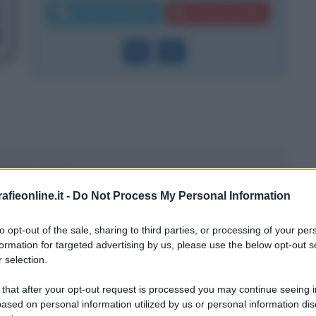
Invia messaggio
Download PDF
Daniele Adani
fieonline.it -
Do Not Process My Personal Information
to opt-out of the sale, sharing to third parties, or processing of your per
ocato
formation for targeted advertising by us, please use the below opt-out s
 selection.
Lele Adani
 that after your opt-out request is processed you may continue seeing i
ased on personal information utilized by us or personal information dis