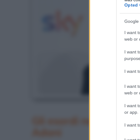
Opted 
Google 
I want t
web or d
I want t
purpose
I want 
I want t
web or d
D
I want t
or app.
Gli esordi nel mondo d
I want t
Adani
I want t