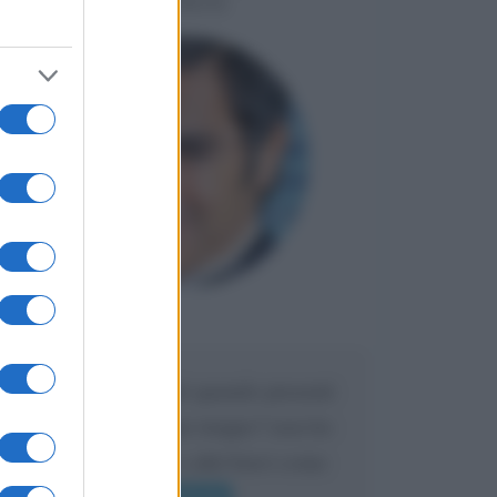
LIORNI
Maria
DA:
Caro Liorni perché quando presenti
l'eredità urli sempre troppo? non ho
mai sentito Mike o altri bravi come
lui gridare