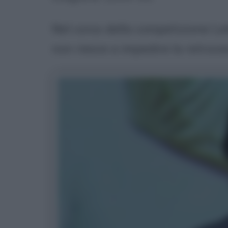
Nel corso della competizione Le
non riesce a impedire la retroce