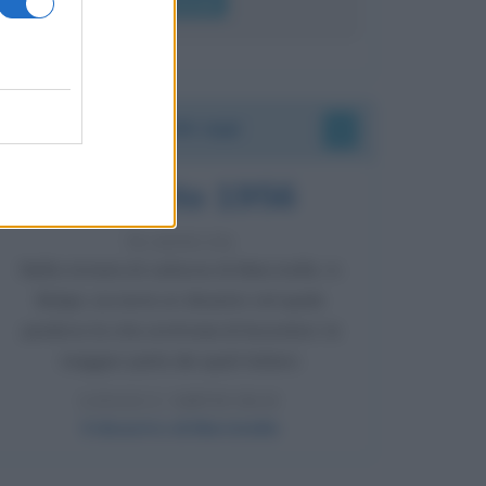
Leggi di più
Accadde oggi
8 agosto 1956
70 ANNI FA
Nella miniera di carbone di Marcinelle, in
Belgio, avviene un disastro nel quale
perdono la vita centinaia di lavoratori, la
maggior parte dei quali italiani.
LEGGI L'ARTICOLO
Il disastro di Marcinelle