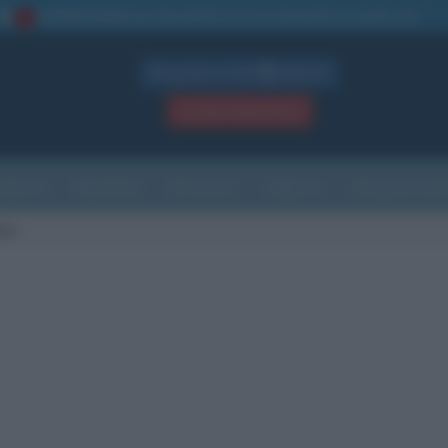
La TUA storia
: perché pubblicare la tua biografia su questo sito
1
Biografie in PDF
GRATIS
ACCEDI / REGISTRATI
Indice
Newsletter
Ricorrenze
Cultura
Che giorno sarà
ani