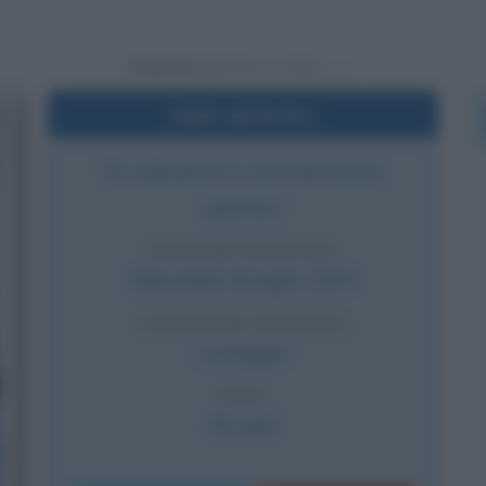
Powered by
Dati sintetici
Ex calciatore e commentatore
sportivo
DATA DI NASCITA
Mercoledì
10 luglio
1974
LUOGO DI NASCITA
Correggio
ETÀ
52 anni