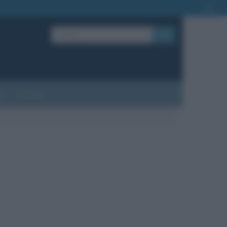
OK
?
Contatti