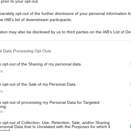
 prior to your opt-out.
rately opt-out of the further disclosure of your personal information by
he IAB’s list of downstream participants.
tion may also be disclosed by us to third parties on the IAB’s List of 
e. Ex difensore dell'Inter è divenuto
 that may further disclose it to other third parties.
Sky e della Rai.
Lele Adani
è uno dei
 that this website/app uses one or more Google services and may gath
l Data Processing Opt Outs
including but not limited to your visit or usage behaviour. You may click 
o vissuto in televisione, dove
 to Google and its third-party tags to use your data for below specifi
o opt-out of the Sharing of my personal data.
ogle consent section.
pubblico con il suo stile unico.
In
momenti salienti della sua carriera.
o opt-out of the Sale of my Personal Data.
In
to opt-out of processing my Personal Data for Targeted
ing.
In
o opt-out of Collection, Use, Retention, Sale, and/or Sharing
ersonal Data that Is Unrelated with the Purposes for which it
lected.