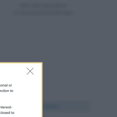
Nato nello stesso giorno
31 anni prima di Daniele Adani
sonal or
ection to
Chi l'ha detto?
nterest-
closed to