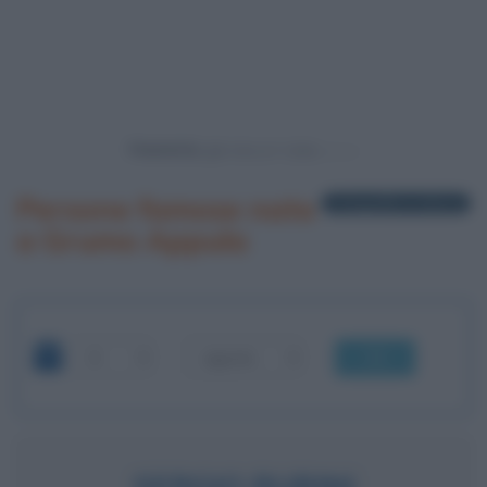
Powered by
Persone famose nate
1 biografia in elenco
a Grumo Appula
OK
SERGIO RUBINI