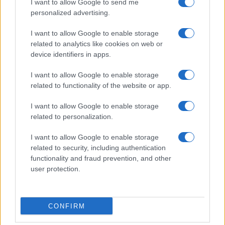
I want to allow Google to send me
personalized advertising.
I want to allow Google to enable storage
related to analytics like cookies on web or
Biografie
Approfondimenti
device identifiers in apps.
Biografie di oggi
Mappa del sito
Biografie più visitate
Ricorrenze
I want to allow Google to enable storage
Indice dei nomi
Onomastico
related to functionality of the website or app.
Foto di personaggi famosi
Che giorno era?
Categorie
Che giorno sarà?
I want to allow Google to enable storage
Temi
Cultura
related to personalization.
Servizi
I want to allow Google to enable storage
Pubblica la tua biografia
related to security, including authentication
functionality and fraud prevention, and other
Privacy Policy
user protection.
Cookie Policy
Preferenze Privacy
Contatti
CONFIRM
Biografieonline.it © 2003-2025 • Riproduzione dei testi consentita citando la fonte
Creative Commons
come da Licenza
• Nota: come Affiliato Amazon, il sito