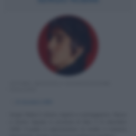
ATTORE, REGISTA E SCENEGGIATORE
ITALIANO
α
21 dicembre
1959
Sergio Rubini è attore, regista e sceneggiatore. Nasce
a Grumo Appula, in provincia di Bari, il 21 dicembre
1959. Il padre è capostazione; la madre è maestra