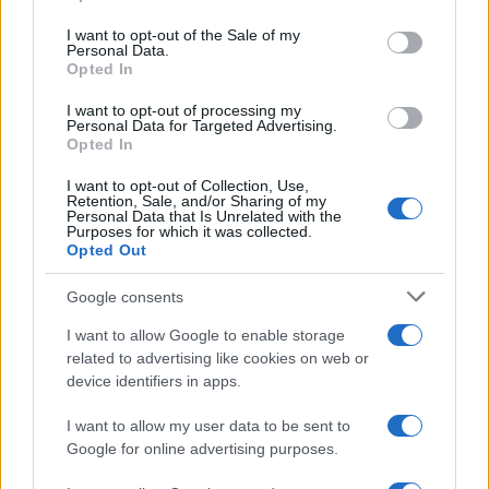
Please note that this website/app uses one or more Google
RICEVI GLI AGGIORNAMENTI
services and may gather and store information including but
I want to opt-out of the Sale of my
Personal Data.
not limited to your visit or usage behaviour. You may click to
Opted In
grant or deny consent to Google and its third-party tags to
Inserisci la tua migliore e-mail
use your data for below specified purposes in below Google
I want to opt-out of processing my
consent section.
Personal Data for Targeted Advertising.
E-mail
Opted In
OK
I want to opt-out of Collection, Use,
Retention, Sale, and/or Sharing of my
Personal Data that Is Unrelated with the
Purposes for which it was collected.
Opted Out
Google consents
I want to allow Google to enable storage
related to advertising like cookies on web or
device identifiers in apps.
I want to allow my user data to be sent to
Google for online advertising purposes.