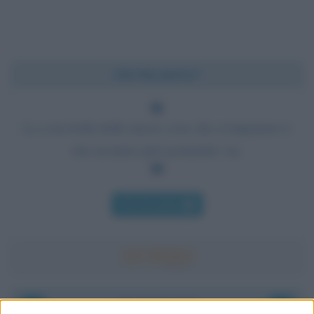
Chi l'ha detto?
La cosa bella delle nuove cose che si imparano è
che nessuno può portartele via.
Chi l'ha detto
Accadde oggi