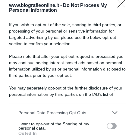
www.biografieonline.it -
Do Not Process My
Personal Information
6 agosto 1945
If you wish to opt-out of the sale, sharing to third parties, or
81 ANNI FA
processing of your personal or sensitive information for
Durante la Seconda guerra mondiale avviene uno dei
targeted advertising by us, please use the below opt-out
più tristi episodi che la storia ricordi: il
section to confirm your selection.
bombardamento atomico di Hiroshima.
Please note that after your opt-out request is processed you
LEGGI L'ARTICOLO
may continue seeing interest-based ads based on personal
Il bombardamento atomico di Hiroshima e
information utilized by us or personal information disclosed to
Nagasaki
third parties prior to your opt-out.
You may separately opt-out of the further disclosure of your
personal information by third parties on the IAB’s list of
downstream participants.
Personal Data Processing Opt Outs
This information may also be disclosed by us to third parties
on the IAB’s List of Downstream Participants that may further
I want to opt-out of the Sharing of my
disclose it to other third parties.
personal data.
Opted In