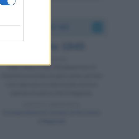
Accadde oggi
9 agosto 1945
81 ANNI FA
Dopo l'attacco alla città giapponese di
Hiroshima avvenuto tre giorni prima, gli Stati
Uniti sganciano un'altra bomba atomica
radendo al suolo la città di Nagasaki.
LEGGI L'ARTICOLO
Il bombardamento atomico di Hiroshima
e Nagasaki