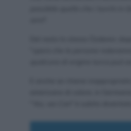
possibile quello che i turchi in
anni
".
Del resto lo stesso Özdemir, dop
"
spero che le persone noterann
qualcuno di origine turca può av
E anche se ritiene inappropriato
americano di colore, in German
"
Yes, we Can
" è subito diventat