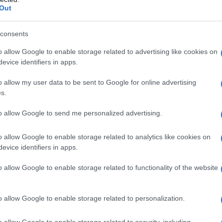
Out
turca. Dal 1998 al 2002, è il
terni e capo del gruppo parlamentare
consents
ravolto da uno scandalo politico,
o allow Google to enable storage related to advertising like cookies on
evice identifiers in apps.
 1999, 80.0000 marchi da un
o allow my user data to be sent to Google for online advertising
he relazioni e di aver usato per
s.
ccumulate per lavoro.
to allow Google to send me personalized advertising.
o allow Google to enable storage related to analytics like cookies on
te la sua colpevolezza e lascia la
evice identifiers in apps.
 negli Stati Uniti, dove entra in
o allow Google to enable storage related to functionality of the website
o staff di
Barack Obama
. Torna in
al Parlamento Europeo.
o allow Google to enable storage related to personalization.
o allow Google to enable storage related to security, including