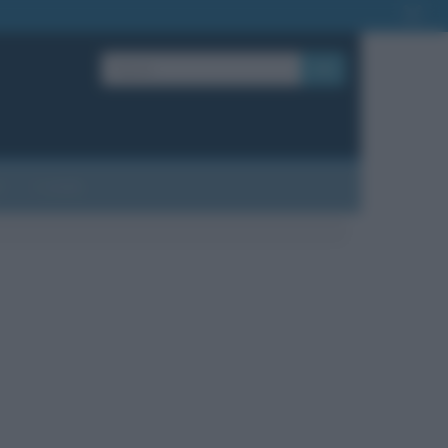
OK
?
Contatti