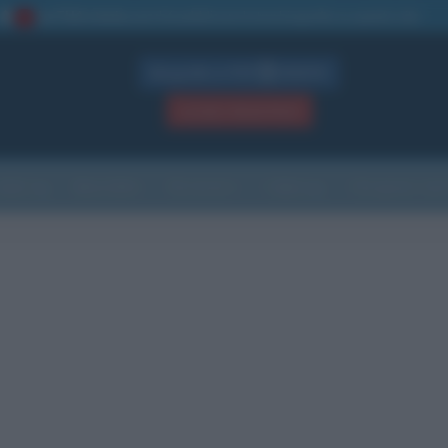
La TUA storia
: perché pubblicare la tua biografia su questo sito
1
Biografie in PDF
GRATIS
ACCEDI / REGISTRATI
Indice
Newsletter
Ricorrenze
Cultura
Che giorno sarà