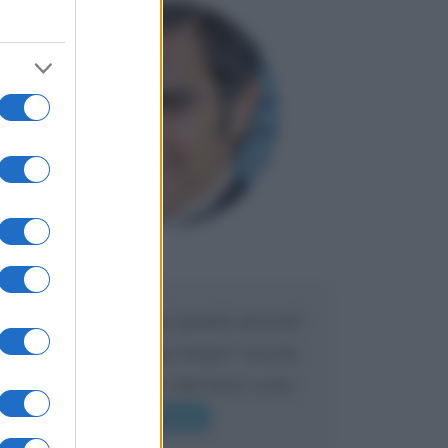
Maria
DA:
Caro Liorni perché quando presenti
l'eredità urli sempre troppo? non ho
mai sentito Mike o altri bravi come
lui gridare
Leggi di più