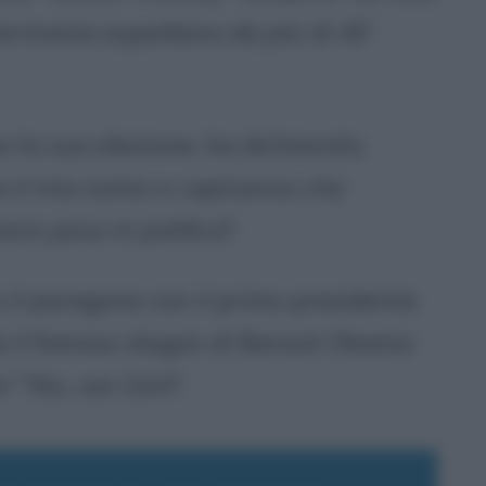
 Germania aspettano da più di 40
o la sua elezione, ha dichiarato,
o il mio nome e capiranno che
ere peso in politica
".
 il paragone con il primo presidente
ia il famoso slogan di Barack Obama
o "
Yes, we Cem
".