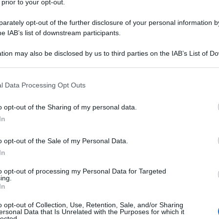
 prior to your opt-out.
 folgorante (nonostante le dure
rately opt-out of the further disclosure of your personal information by
 "
Per quanto riguarda Cem è
he IAB’s list of downstream participants.
 meno, tanto in ogni caso lo
tion may also be disclosed by us to third parties on the IAB’s List of 
 that may further disclose it to other third parties.
 ottiene la qualifica di educatore
 that this website/app uses one or more Google services and may gath
l Data Processing Opt Outs
a rivestire un ruolo fondamentale nella
including but not limited to your visit or usage behaviour. You may click 
 to Google and its third-party tags to use your data for below specifi
o opt-out of the Sharing of my personal data.
ogle consent section.
In
tti è membro del partito dei Verdi,
o opt-out of the Sale of my Personal Data.
In
mente alla vita politica del paese
to opt-out of processing my Personal Data for Targeted
ing.
ne la cittadinanza tedesca.
In
o opt-out of Collection, Use, Retention, Sale, and/or Sharing
alla Bundestag, diventando il primo
ersonal Data that Is Unrelated with the Purposes for which it
lected.