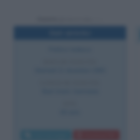
Powered by
Dati sintetici
Politico tedesco
DATA DI NASCITA
Martedì
21 dicembre
1965
LUOGO DI NASCITA
Bad Urach
,
Germania
ETÀ
60 anni
Invia messaggio
Download PDF