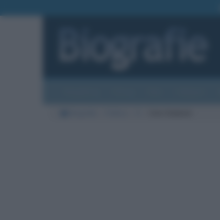
Biografie
Foto
Temi
Categorie
Biografie
Politica
O
Cem Ozdemir