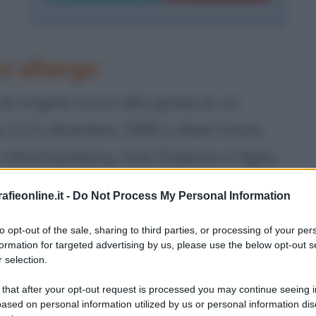
i allarga
i origine turca alla guida di un
o il 21 dicembre 1965 a Bad Urach,
-Württemberg, Cem Özdemir è figlio
 Gastarbeiter (letteralmente,
fieonline.it -
Do Not Process My Personal Information
nieri che arrivavano in Germania Ovest
to opt-out of the sale, sharing to third parties, or processing of your per
anni '60, accolti come cittadini
formation for targeted advertising by us, please use the below opt-out s
 selection.
arebbero tornati nei loro paesi
 that after your opt-out request is processed you may continue seeing i
ased on personal information utilized by us or personal information dis