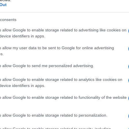
a (ma anche l'unica) discoteca
Out
suoi primi spettacoli a partire dal
consents
ufo" - dove il concittadino
Renzo
o allow Google to enable storage related to advertising like cookies on
evice identifiers in apps.
o allow my user data to be sent to Google for online advertising
s.
per studiare Lingue e letterature
to allow Google to send me personalized advertising.
itale inizia la carriera di attrice,
tteristico la sua ambiguità sessuale.
o allow Google to enable storage related to analytics like cookies on
evice identifiers in apps.
ilm "Cena alle nove", di Paolo Breccia.
o allow Google to enable storage related to functionality of the website
o allow Google to enable storage related to personalization.
ivamente al movimento per i diritti
zione artistica del "Muccassassina",
o allow Google to enable storage related to security, including