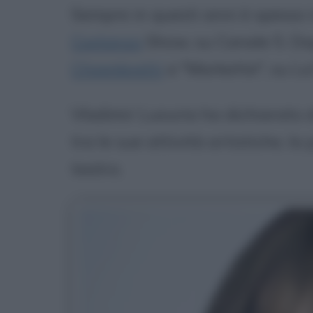
Sempre in questi anni è spesso 
Costanzo
Show, su Canale 5. Dop
Chiambretti
a "Markette", su La
Vladimir Luxuria ha dichiarato d
tra le sue attività artistiche, la
teatro.