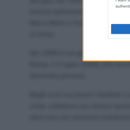
authenti
evento settimanale organizzato 
Mario Mieli; si tratta di una de
in Italia.
Nel 1994 è tra gli organizzatori 
Roma, il 2 luglio 1994): alla ma
diecimila persone.
Negli anni successivi Vladimir Lu
civile: collabora con diversi quo
oltre che con network radiofoni