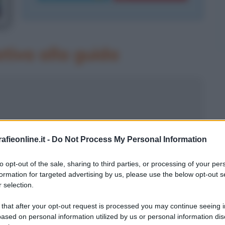
tiva alla guida
fieonline.it -
Do Not Process My Personal Information
to opt-out of the sale, sharing to third parties, or processing of your per
formation for targeted advertising by us, please use the below opt-out s
mo di Wladimiro Guadagno. Nato a
 selection.
è un personaggio del mondo dello
 that after your opt-out request is processed you may continue seeing i
esponente della politica italiana,
ased on personal information utilized by us or personal information dis