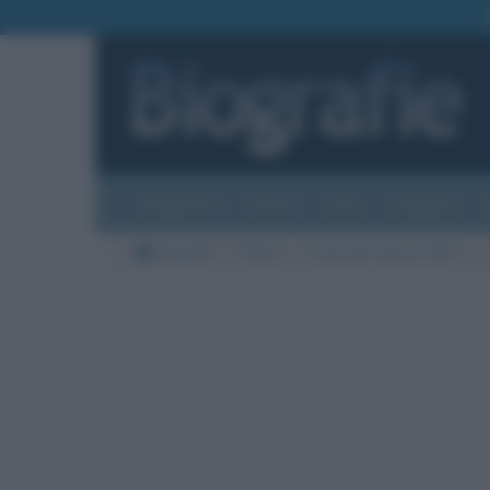
Biografie
Foto
Temi
Categorie
Biografie
Politica
L'Isola dei Famosi 2022
L