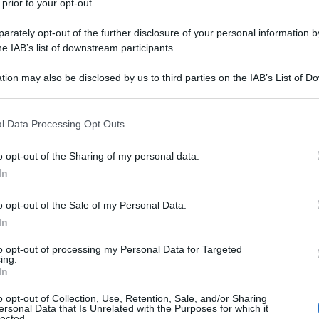
 prior to your opt-out.
 dei deputati alle elezioni politiche
rately opt-out of the further disclosure of your personal information by
ta al partito di Rifondazione
he IAB’s list of downstream participants.
tion may also be disclosed by us to third parties on the IAB’s List of 
 that may further disclose it to other third parties.
gnifica che non si sente riconducibile
 that this website/app uses one or more Google services and may gath
l Data Processing Opt Outs
including but not limited to your visit or usage behaviour. You may click 
lo maschile. Non avendo cambiato
 to Google and its third-party tags to use your data for below specifi
o opt-out of the Sharing of my personal data.
ogle consent section.
rgiche, non si identifica nella
In
bbene coscientemente appartenga al
o opt-out of the Sale of my Personal Data.
In
 biologico e giuridico, preferisce che
to opt-out of processing my Personal Data for Targeted
aggettivi femminili.
ing.
In
o opt-out of Collection, Use, Retention, Sale, and/or Sharing
nella sua città natale dove organizza
ersonal Data that Is Unrelated with the Purposes for which it
lected.