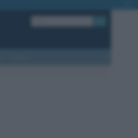
OK
?
Contatti