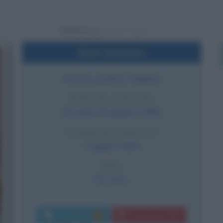
Powered by
Dati sintetici
Artista, politico italiano
DATA DI NASCITA
Giovedì
24 giugno
1965
LUOGO DI NASCITA
Foggia
,
Italia
ETÀ
61 anni
Commenti:
Download PDF
7