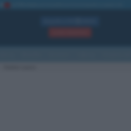
La TUA storia
: perché pubblicare la tua biografia su questo sito
1
Biografie in PDF
GRATIS
ACCEDI / REGISTRATI
Indice
Newsletter
Ricorrenze
Cultura
Che giorno sarà
Vladimir Luxuria