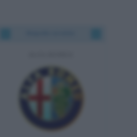
Biografie correlate
ALFA ROMEO