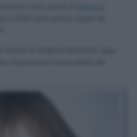
invitata come ospite al
Maurizio
o il 2000 sarà spesso ospite da
7.
i essere di religione buddista. Oggi
 più importante è forse quella del