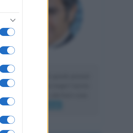
Maria
DA:
Caro Liorni perché quando presenti
l'eredità urli sempre troppo? non ho
mai sentito Mike o altri bravi come
lui gridare
Leggi di più