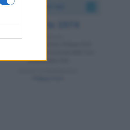
Accadde oggi
7 agosto 1974
52 ANNI FA
Camminando su una fune, Philippe Petit
compie la sua celebre traversata delle Twin
Towers a New York.
LEGGI LA BIOGRAFIA
Philippe Petit