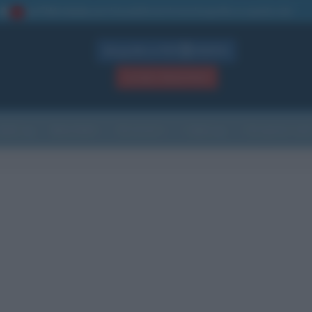
La TUA storia
: perché pubblicare la tua biografia su questo sito
1
Biografie in PDF
GRATIS
ACCEDI / REGISTRATI
Indice
Newsletter
Ricorrenze
Cultura
Che giorno sarà