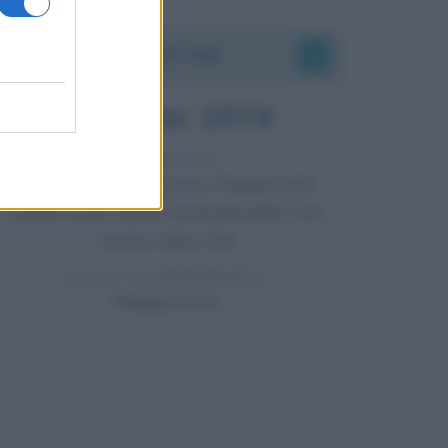
Accadde oggi
7 agosto 1974
52 ANNI FA
Camminando su una fune, Philippe Petit
compie la sua celebre traversata delle Twin
Towers a New York.
LEGGI LA BIOGRAFIA
Philippe Petit