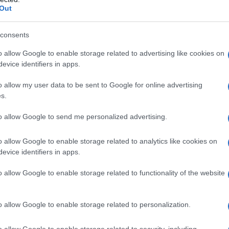
 un unico atto, influenzato dal clima
Out
tatti con il mondo del teatro gli
consents
 incarichi teatrali, prima come
o allow Google to enable storage related to advertising like cookies on
evice identifiers in apps.
 poi come maestro di scena presso il
o allow my user data to be sent to Google for online advertising
esto ruolo, a spese del teatro ha
s.
ropa confrontandosi con le altre
to allow Google to send me personalized advertising.
to periodo risalgono la commedia "La
o allow Google to enable storage related to analytics like cookies on
 il dramma storico "Donna Inger di
evice identifiers in apps.
problematiche ibseniane sulla donna.
o allow Google to enable storage related to functionality of the website
re del Teatro Nazionale di Cristiania:
o allow Google to enable storage related to personalization.
tra della scrittrice Anna Magdalene
o allow Google to enable storage related to security, including