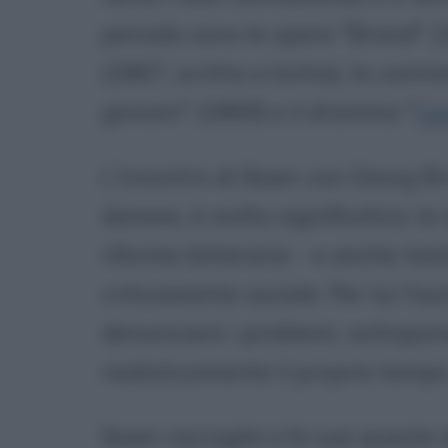
periodo sono le opere "Brand" (
(1867, scritta a Ischia), la comm
giovani" (1869) e il dramma "
Ce
L'incontro di Ibsen con Georg Bra
danese, è molto significativo: l
riforma letteraria - e anche teat
criticamente sociale. Per lui l'au
denunciare i problemi, sottopone
realisticamente il proprio tempo
Ibsen raccoglie e fa sue queste i