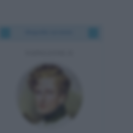
Biografie correlate
NAPOLEONE II