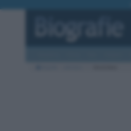
Biografie
Foto
Temi
Categorie
Biografie
Letteratura
I
Henrik Ibsen