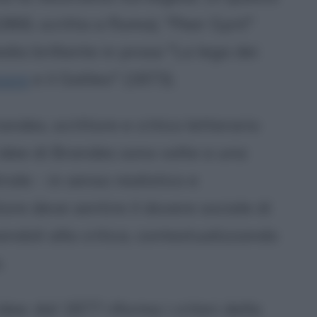
1866, scritta a Roma), "Peer Gynt"
edia brillante in prosa "La lega dei
sare
e il Galileo" (1873).
ndes, scrittore e critico letterario
e idee di Brandes sono volte a una
rale - in senso realistico e
tore deve sentire il dovere sociale di
ndoli alla critica, contestualizzando
.
dee: dal 1877 riforma i criteri della