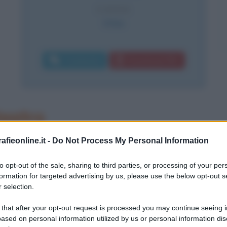
CAUSA
Ictus
Commenta
Download PDF
teatro
orvegia, il giorno 20 marzo 1828.
fieonline.it -
Do Not Process My Personal Information
te, conosce il fallimento economico
to opt-out of the sale, sharing to third parties, or processing of your per
formation for targeted advertising by us, please use the below opt-out s
 la famiglia si trasferisce così in
 selection.
i quindici anni viene mandato a
 that after your opt-out request is processed you may continue seeing i
e l'arte dello speziale. Le sue
ased on personal information utilized by us or personal information dis