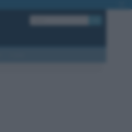
OK
?
Contatti