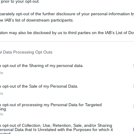
 prior to your opt-out.
vate quando, a soli diciotto anni,
rately opt-out of the further disclosure of your personal information by
imo; si rifugia nello studio e nella
he IAB’s list of downstream participants.
arie.
tion may also be disclosed by us to third parties on the IAB’s List of 
 that may further disclose it to other third parties.
vere per il teatro: la sua prima opera
 that this website/app uses one or more Google services and may gath
l Data Processing Opt Outs
including but not limited to your visit or usage behaviour. You may click 
icare usando lo pseudonimo di Brynjolf
 to Google and its third-party tags to use your data for below specifi
o opt-out of the Sharing of my personal data.
ogle consent section.
 storica che risente dell'influsso di
In
ntale europeo. Catilina verrà
o opt-out of the Sale of my Personal Data.
In
 nel 1881.
to opt-out of processing my Personal Data for Targeted
ing.
In
istiania - l'odierna città di Oslo -
o opt-out of Collection, Use, Retention, Sale, and/or Sharing
 la sua opera "Il tumulto del
ersonal Data that Is Unrelated with the Purposes for which it
lected.