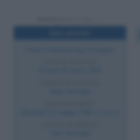
Powered by
Dati sintetici
Poeta e drammaturgo norvegese
DATA DI NASCITA
Giovedì
20 marzo
1828
LUOGO DI NASCITA
Skien
,
Norvegia
DATA DI MORTE
Mercoledì
23 maggio
1906
(a 78 anni)
LUOGO DI MORTE
Oslo
,
Norvegia