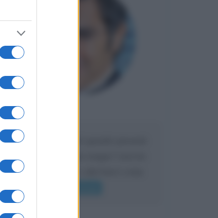
Maria
DA:
Caro Liorni perché quando presenti
l'eredità urli sempre troppo? non ho
mai sentito Mike o altri bravi come
lui gridare
Leggi di più