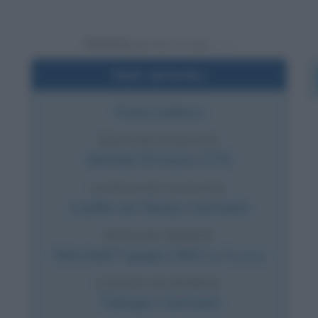
Powered by
Dati sintetici
Poeta tedesco
DATA DI NASCITA
Martedì
20 marzo
1770
LUOGO DI NASCITA
Lauffen am Neckar
,
Germania
DATA DI MORTE
Mercoledì
7 giugno
1843
(a 73 anni)
LUOGO DI MORTE
Tübingen
,
Germania