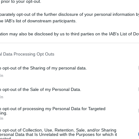
 prior to your opt-out.
opa.
rately opt-out of the further disclosure of your personal information by
he IAB’s list of downstream participants.
to per la cultura europea e
tion may also be disclosed by us to third parties on the IAB’s List of 
entre il filosofo
Immanuel Kant
 that may further disclose it to other third parties.
tica con l'opera "Dissertazione", oltre
 that this website/app uses one or more Google services and may gath
l Data Processing Opt Outs
including but not limited to your visit or usage behaviour. You may click 
 nascono anche
Ludwig van
 to Google and its third-party tags to use your data for below specifi
o opt-out of the Sharing of my personal data.
ogle consent section.
"mostri sacri", rispettivamente della
In
o opt-out of the Sale of my Personal Data.
In
 cornice alla famiglia del futuro
to opt-out of processing my Personal Data for Targeted
ing.
imi anni di vita. È il primogenito di
In
o opt-out of Collection, Use, Retention, Sale, and/or Sharing
istiana Heyn, figura, quest'ultima,
ersonal Data that Is Unrelated with the Purposes for which it
lected.