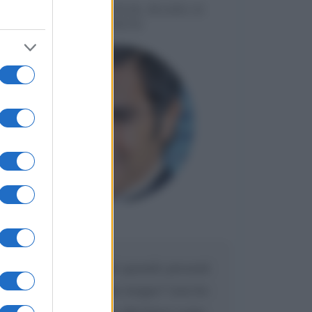
MESSAGGI PER MARCO
LIORNI
Maria
DA:
Caro Liorni perché quando presenti
l'eredità urli sempre troppo? non ho
mai sentito Mike o altri bravi come