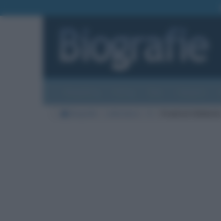
Biografie
Foto
Temi
Categorie
Biografie
Letteratura
H
Friedrich Hölderli