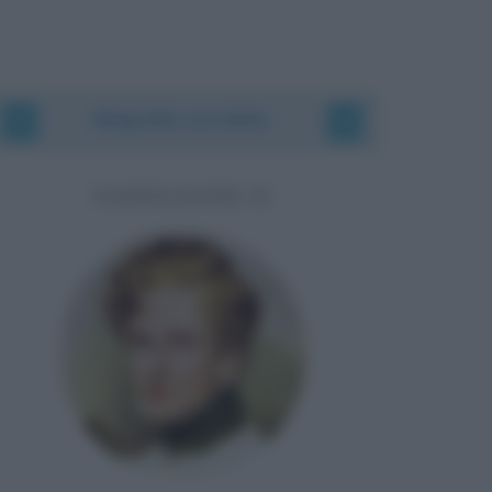
Biografie correlate
NAPOLEONE II