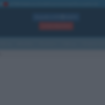
La TUA storia
: perché pubblicare la tua biografia su questo sito
1
Biografie in PDF
GRATIS
ACCEDI / REGISTRATI
Indice
Newsletter
Ricorrenze
Cultura
Che giorno sarà
n