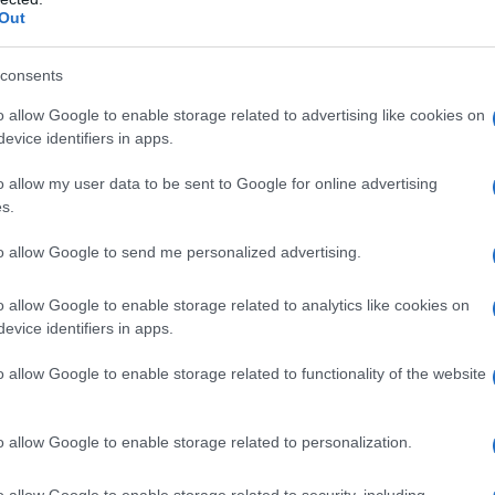
ll'esistenza del letterato. Entrambe
Out
 generazioni della Ehrbarckeit, la
consents
appresenta lo zoccolo duro
o allow Google to enable storage related to advertising like cookies on
evice identifiers in apps.
iesa
luterana
all'interno del piccolo
o allow my user data to be sent to Google for online advertising
la gestione di un convento, oltre ad
s.
la madre, figlia di un pastore, ha nella
to allow Google to send me personalized advertising.
unga di funzionari e uomini religiosi,
o allow Google to enable storage related to analytics like cookies on
te attorno al potere ducale.
evice identifiers in apps.
o allow Google to enable storage related to functionality of the website
stian Friedrich rimane orfano di padre,
l'età di trentasei anni. L'anno però si
o allow Google to enable storage related to personalization.
secondogenita, la piccola Maria
o allow Google to enable storage related to security, including