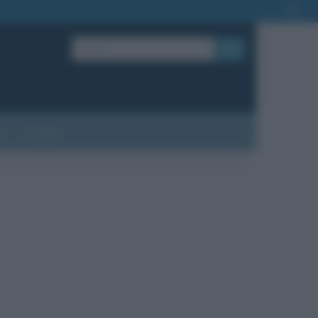
OK
?
Contatti