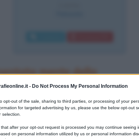
CAUSA
Polmonite
Commenta
Download PDF
mentata mente della
fieonline.it -
Do Not Process My Personal Information
erlin nasce il 20 marzo del 1770 a
to opt-out of the sale, sharing to third parties, or processing of your per
formation for targeted advertising by us, please use the below opt-out s
entro del ducato del Wurttenberg a
 selection.
 Germania. La sua figura è quella di
 that after your opt-out request is processed you may continue seeing i
re, amato e studiato non solo in
ased on personal information utilized by us or personal information dis