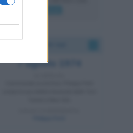
lui gridare
Leggi di più
Accadde oggi
7 agosto 1974
52 ANNI FA
Camminando su una fune, Philippe Petit
compie la sua celebre traversata delle Twin
Towers a New York.
LEGGI LA BIOGRAFIA
Philippe Petit