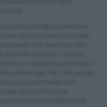
patrimonio, disponendo delle
pendente.
e scritto. In famiglia la tradizione
e orme del nonno materno, il quale,
otestante. Così, trasferitosi nella
lo studio dei testi sacri, ricevendo
 entrare in seminario. Inoltre inizia a
latino di Nürtingen. Nel 1776, quando
asce il suo terzo fratello, Karl,
iù alte cariche di Stato nel
rande poeta e il fratellastro è dei