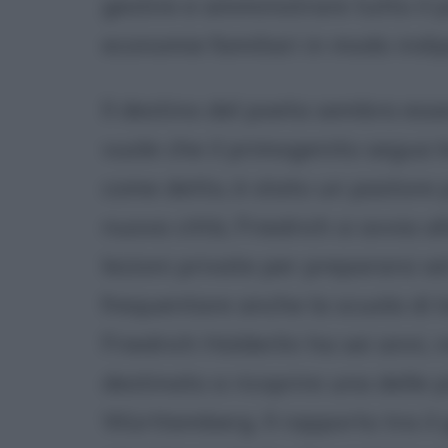
gestire e amministrare tutto il 
economie familiari in modo indi
Il destino del poeta sembra esser
vuole che il primogenito segua l
come detto, è stato un pastore pr
nuova città, Friedrich si avvia al
lezioni private per prepararsi ad
frequentare anche la scuola di 
Friedrich Holderlin ha sei anni, n
destinato a ricoprire una delle p
Württemberg. Il rapporto tra il g