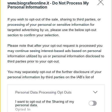
9 agosto 1945
www.biografieonline.it -
Do Not Process My
Personal Information
81 ANNI FA
If you wish to opt-out of the sale, sharing to third parties, or
Dopo l'attacco alla città giapponese di Hiroshima
processing of your personal or sensitive information for
avvenuto tre giorni prima, gli Stati Uniti sganciano
targeted advertising by us, please use the below opt-out
un'altra bomba atomica radendo al suolo la città di
section to confirm your selection.
Nagasaki.
Please note that after your opt-out request is processed you
LEGGI L'ARTICOLO
may continue seeing interest-based ads based on personal
Il bombardamento atomico di Hiroshima e
information utilized by us or personal information disclosed to
Nagasaki
third parties prior to your opt-out.
You may separately opt-out of the further disclosure of your
personal information by third parties on the IAB’s list of
downstream participants.
Personal Data Processing Opt Outs
This information may also be disclosed by us to third parties
on the IAB’s List of Downstream Participants that may further
I want to opt-out of the Sharing of my
disclose it to other third parties.
personal data.
Opted In