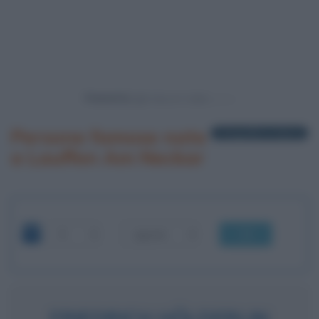
Powered by
Persone famose nate
1 biografia in elenco
a Lauffen Am Neckar
OK
FRIEDRICH HÖLDERLIN