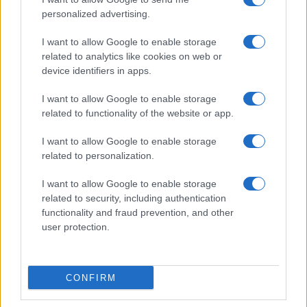
personalized advertising.
I want to allow Google to enable storage
related to analytics like cookies on web or
Biografie
Approfondimenti
device identifiers in apps.
Biografie di oggi
Mappa del sito
Biografie più visitate
Ricorrenze
I want to allow Google to enable storage
Indice dei nomi
Onomastico
related to functionality of the website or app.
Foto di personaggi famosi
Che giorno era?
Categorie
Che giorno sarà?
I want to allow Google to enable storage
Temi
Cultura
related to personalization.
Servizi
I want to allow Google to enable storage
Pubblica la tua biografia
related to security, including authentication
functionality and fraud prevention, and other
Privacy Policy
user protection.
Cookie Policy
Preferenze Privacy
Contatti
CONFIRM
Biografieonline.it © 2003-2025 • Riproduzione dei testi consentita citando la fonte
Creative Commons
come da Licenza
• Nota: come Affiliato Amazon, il sito