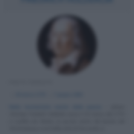
POETA TEDESCO
α
20 marzo
1770
ω
7 giugno
1843
Nella tormentata mente della poesia
Johann
Christian Friedrich Hölderlin nasce il 20 marzo del 1770
a Lauffen am Necka, un piccolo centro del ducato del
Wurttenberg a nord della città di Stoccarda, in...