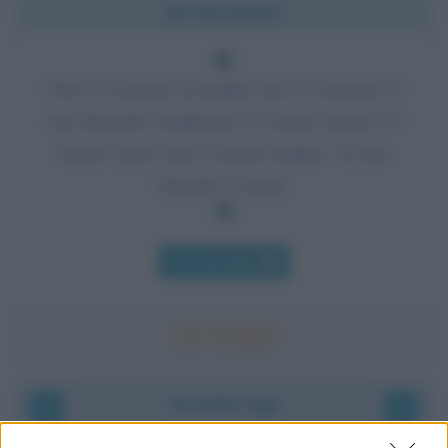
Chi l'ha detto?
Non c'è bisogno di templi, non c'è bisogno di
una filosofia complicata. La nostra mente e il
nostro cuore sono il nostro tempio - la mia
filosofia è bontà.
Chi l'ha detto
Accadde oggi