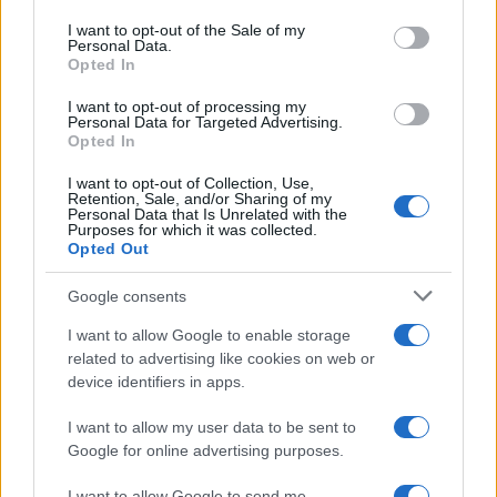
Please note that this website/app uses one or more Google
RICEVI GLI AGGIORNAMENTI
services and may gather and store information including but
I want to opt-out of the Sale of my
Personal Data.
not limited to your visit or usage behaviour. You may click to
Opted In
grant or deny consent to Google and its third-party tags to
Inserisci la tua migliore e-mail
use your data for below specified purposes in below Google
I want to opt-out of processing my
consent section.
Personal Data for Targeted Advertising.
E-mail
Opted In
OK
I want to opt-out of Collection, Use,
Retention, Sale, and/or Sharing of my
Personal Data that Is Unrelated with the
Purposes for which it was collected.
Opted Out
Google consents
I want to allow Google to enable storage
related to advertising like cookies on web or
device identifiers in apps.
I want to allow my user data to be sent to
Google for online advertising purposes.
I want to allow Google to send me