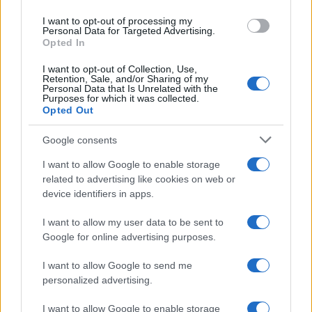
use your data for below specified purposes in below Google
I want to opt-out of processing my
Martedì 5 novembre 2019 19:33:39
consent section.
Personal Data for Targeted Advertising.
Opted In
Grande uomo, grande politico, ma soprattutto grande
I want to opt-out of Collection, Use,
Retention, Sale, and/or Sharing of my
persona onesta e buona, lo dice uno che ha venti
Personal Data that Is Unrelated with the
Purposes for which it was collected.
anni più del Sig. Alessandro ciao.
Opted Out
Google consents
Da:
Vincenzo
I want to allow Google to enable storage
related to advertising like cookies on web or
device identifiers in apps.
Martedì 10 settembre 2019 18:59:57
I want to allow my user data to be sent to
Google for online advertising purposes.
Buonasera, ma che fine ha fatto? Da quando e' in
I want to allow Google to send me
scena l'accordo vergognoso e criminale tra il Suo
personalized advertising.
Mivimento e il Pd Lei ha pensato bene di
I want to allow Google to enable storage