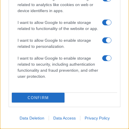
related to analytics like cookies on web or
device identifiers in apps.
I want to allow Google to enable storage
Accadde oggi
related to functionality of the website or app.
8 agosto 1956
I want to allow Google to enable storage
related to personalization.
70 ANNI FA
I want to allow Google to enable storage
Nella miniera di carbone di Marcinelle, in Belgio,
related to security, including authentication
avviene un disastro nel quale perdono la vita
functionality and fraud prevention, and other
centinaia di lavoratori, la maggior parte dei quali
user protection.
italiani.
LEGGI L'ARTICOLO
CONFIRM
Il disastro di Marcinelle
Data Deletion
Data Access
Privacy Policy