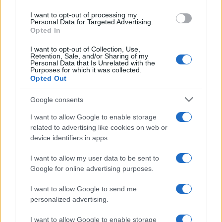
use your data for below specified purposes in below Google
I want to opt-out of processing my
consent section.
Personal Data for Targeted Advertising.
Opted In
I want to opt-out of Collection, Use,
Retention, Sale, and/or Sharing of my
Personal Data that Is Unrelated with the
Chi l'ha detto?
Purposes for which it was collected.
Opted Out
Google consents
La noia proviene o da debolissima coscienza
I want to allow Google to enable storage
dell'esistenza nostra, per cui non ci sentiamo
related to advertising like cookies on web or
capaci di agire, o da coscienza eccessiva, per cui
device identifiers in apps.
vediamo di non poter agire quanto vorremmo.
I want to allow my user data to be sent to
Google for online advertising purposes.
I want to allow Google to send me
Chi l'ha detto
personalized advertising.
I want to allow Google to enable storage