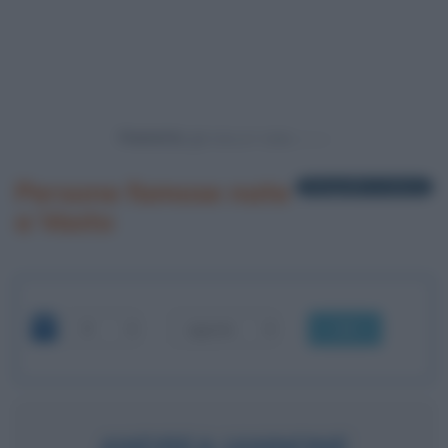
Powered by
Persone famose nate
2 biografie in elenco
a Vasto
OK
ANDREA IANNONE