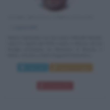
ATTORE, REGISTA E COMICO ITALIANO
α
2 agosto
1978
Maccio Capatonda, il cui vero nome è Marcello Macchia,
nasce il 2 agosto del 1978 a Vasto, in Abruzzo, da una
famiglia proveniente da Montenero di Bisaccia, in
Molise. Cresciuto a Chieti, frequenta l'università a...
Leggi di più
Manda messaggio
Download PDF