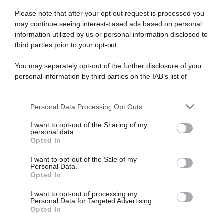
centinaia di lavoratori, la maggior parte dei quali
Please note that after your opt-out request is processed you
italiani.
may continue seeing interest-based ads based on personal
LEGGI L'ARTICOLO
information utilized by us or personal information disclosed to
Il disastro di Marcinelle
third parties prior to your opt-out.
You may separately opt-out of the further disclosure of your
personal information by third parties on the IAB’s list of
downstream participants.
Personal Data Processing Opt Outs
This information may also be disclosed by us to third parties
on the IAB’s List of Downstream Participants that may further
I want to opt-out of the Sharing of my
disclose it to other third parties.
personal data.
Opted In
Please note that this website/app uses one or more Google
RICEVI GLI AGGIORNAMENTI
services and may gather and store information including but
I want to opt-out of the Sale of my
Personal Data.
not limited to your visit or usage behaviour. You may click to
Opted In
grant or deny consent to Google and its third-party tags to
Inserisci la tua migliore e-mail
use your data for below specified purposes in below Google
I want to opt-out of processing my
consent section.
Personal Data for Targeted Advertising.
E-mail
Opted In
OK