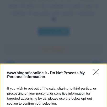
capaci di agire, o da coscienza eccessiva, per cui
vediamo di non poter agire quanto vorremmo.
Chi l'ha detto
Accadde oggi
www.biografieonline.it -
Do Not Process My
Personal Information
8 agosto 1956
If you wish to opt-out of the sale, sharing to third parties, or
70 ANNI FA
processing of your personal or sensitive information for
Nella miniera di carbone di Marcinelle, in Belgio,
targeted advertising by us, please use the below opt-out
avviene un disastro nel quale perdono la vita
section to confirm your selection.