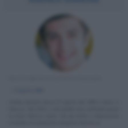
PILOTA MOTOCICLISTICO ITALIANO
α
9 agosto
1989
Andrea Iannone nasce il 9 agosto del 1989 a Vasto, in
Abruzzo. Nel 2004, a soli quindici anni, partecipa grazie
al team Abruzzo Junior, che gli mette a disposizione
un'Aprilia, al Campionato Spagnolo Velocità, al...