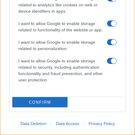
related to analytics like cookies on web or
device identifiers in apps.
RICEVI GLI AGGIORNAMENTI
I want to allow Google to enable storage
related to functionality of the website or app.
Inserisci la tua migliore e-mail
I want to allow Google to enable storage
related to personalization.
E-mail
OK
I want to allow Google to enable storage
related to security, including authentication
functionality and fraud prevention, and other
user protection.
CONFIRM
Data Deletion
Data Access
Privacy Policy