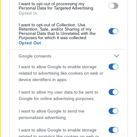
use your data for below specified purposes in below Google
I want to opt-out of processing my
consent section.
Personal Data for Targeted Advertising.
E-mail
Opted In
OK
I want to opt-out of Collection, Use,
Retention, Sale, and/or Sharing of my
Personal Data that Is Unrelated with the
Purposes for which it was collected.
Opted Out
Google consents
I want to allow Google to enable storage
related to advertising like cookies on web or
device identifiers in apps.
I want to allow my user data to be sent to
Google for online advertising purposes.
I want to allow Google to send me
personalized advertising.
I want to allow Google to enable storage
related to analytics like cookies on web or