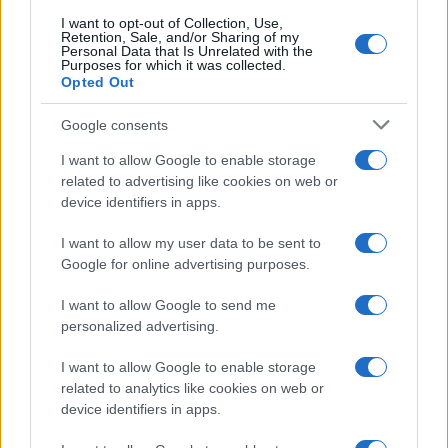
I want to opt-out of Collection, Use,
Retention, Sale, and/or Sharing of my
Personal Data that Is Unrelated with the
Purposes for which it was collected.
Opted Out
Google consents
I want to allow Google to enable storage
related to advertising like cookies on web or
device identifiers in apps.
I want to allow my user data to be sent to
Google for online advertising purposes.
I want to allow Google to send me
personalized advertising.
I want to allow Google to enable storage
related to analytics like cookies on web or
Biografie
Approfondimenti
device identifiers in apps.
Biografie di oggi
Mappa del sito
Biografie più visitate
Ricorrenze