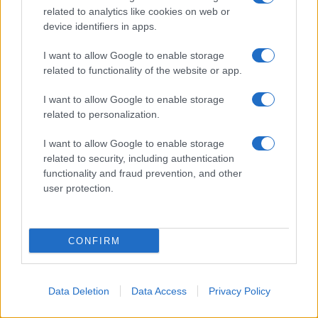
related to analytics like cookies on web or
device identifiers in apps.
I want to allow Google to enable storage
related to functionality of the website or app.
Biografie
Approfondimenti
I want to allow Google to enable storage
related to personalization.
Biografie di oggi
Mappa del sito
Biografie più visitate
Ricorrenze
I want to allow Google to enable storage
Indice dei nomi
Onomastico
related to security, including authentication
Foto di personaggi famosi
Che giorno era?
functionality and fraud prevention, and other
Categorie
Che giorno sarà?
user protection.
Temi
Cultura
Servizi
Pubblica la tua biografia
CONFIRM
Privacy Policy
Cookie Policy
Preferenze Privacy
Data Deletion
Data Access
Privacy Policy
Contatti