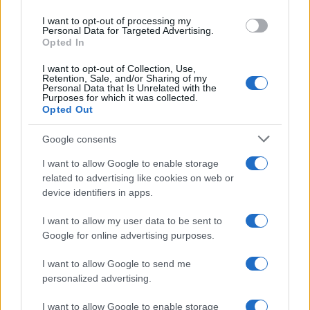
use your data for below specified purposes in below Google
I want to opt-out of processing my
consent section.
Personal Data for Targeted Advertising.
RICEVI GLI AGGIORNAMENTI
Opted In
I want to opt-out of Collection, Use,
Retention, Sale, and/or Sharing of my
Inserisci la tua migliore e-mail
Personal Data that Is Unrelated with the
Purposes for which it was collected.
Opted Out
E-mail
OK
Google consents
I want to allow Google to enable storage
related to advertising like cookies on web or
device identifiers in apps.
I want to allow my user data to be sent to
Google for online advertising purposes.
I want to allow Google to send me
personalized advertising.
I want to allow Google to enable storage