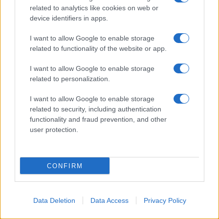
related to analytics like cookies on web or
device identifiers in apps.
I want to allow Google to enable storage
related to functionality of the website or app.
Accadde oggi
I want to allow Google to enable storage
6 agosto 1945
related to personalization.
I want to allow Google to enable storage
81 ANNI FA
related to security, including authentication
Durante la Seconda guerra mondiale avviene uno dei
functionality and fraud prevention, and other
più tristi episodi che la storia ricordi: il
user protection.
bombardamento atomico di Hiroshima.
LEGGI L'ARTICOLO
CONFIRM
Il bombardamento atomico di Hiroshima e
Nagasaki
Data Deletion
Data Access
Privacy Policy