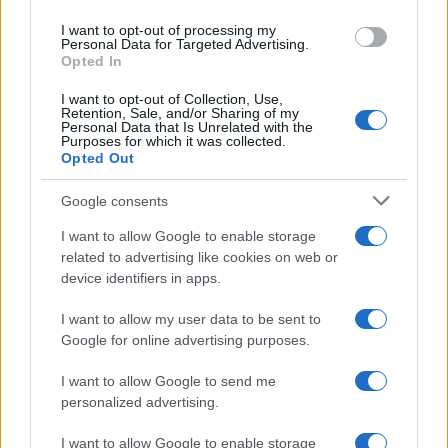
use your data for below specified purposes in below Google
I want to opt-out of processing my
consent section.
Personal Data for Targeted Advertising.
Opted In
I want to opt-out of Collection, Use,
Retention, Sale, and/or Sharing of my
Personal Data that Is Unrelated with the
Purposes for which it was collected.
Opted Out
Chi l'ha detto?
Google consents
I want to allow Google to enable storage
related to advertising like cookies on web or
Essere mamma non è un mestiere, non è
device identifiers in apps.
nemmeno un dovere: è solo un diritto tra tanti
I want to allow my user data to be sent to
diritti.
Google for online advertising purposes.
I want to allow Google to send me
personalized advertising.
Chi l'ha detto
I want to allow Google to enable storage