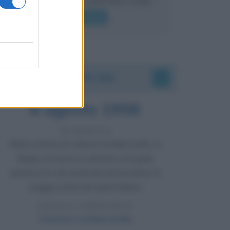
lui gridare
Leggi di più
Accadde oggi
8 agosto 1956
70 ANNI FA
Nella miniera di carbone di Marcinelle, in
Belgio, avviene un disastro nel quale
perdono la vita centinaia di lavoratori, la
maggior parte dei quali italiani.
LEGGI L'ARTICOLO
Il disastro di Marcinelle