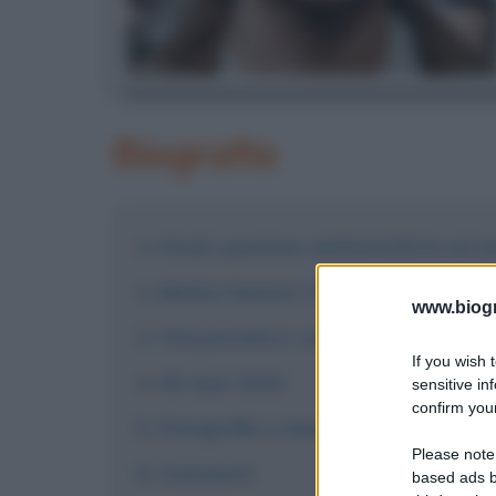
Biografia
Studi, passione ambientalista ed e
Mattia Santori: fondazione delle Sa
www.biogra
Vita privata e curiosità
If you wish 
Gli anni 2020
sensitive in
confirm your
Fotografie e immagini
Please note
Commenti
based ads b