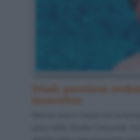
Studi, passione ambie
lavorative
Mattia vive e cresce con la fami
passi dallo Stadio Comunale. S
abilità nella comunicazione int