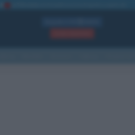
La TUA storia
: perché pubblicare la tua biografia su questo sito
1
Biografie in PDF
GRATIS
ACCEDI / REGISTRATI
Indice
Newsletter
Ricorrenze
Cultura
Che giorno sarà