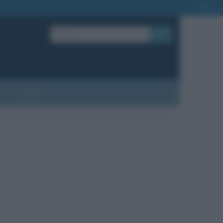
OK
?
Contatti