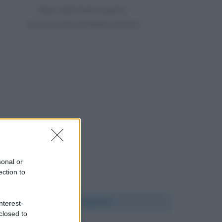
Nato nello stesso giorno
44 anni prima di Mattia Santori
sonal or
ection to
Chi l'ha detto?
nterest-
closed to