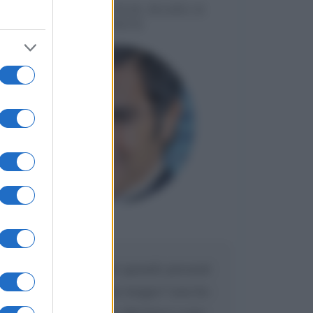
MESSAGGI PER MARCO
LIORNI
Maria
DA:
Caro Liorni perché quando presenti
l'eredità urli sempre troppo? non ho
mai sentito Mike o altri bravi come