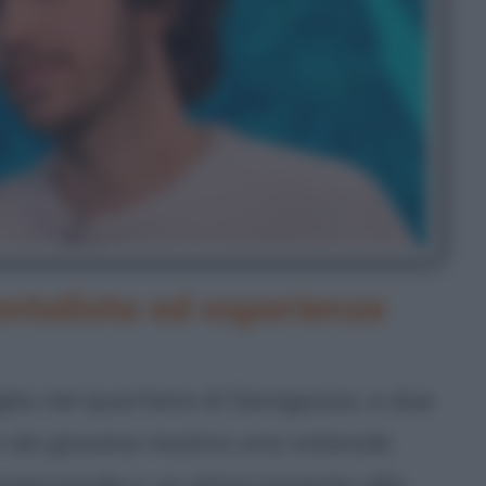
ntalista ed esperienze
glia nel quartiere di Saragozza, a due
in da giovane mostra una notevole
erpersonale e un attaccamento alla