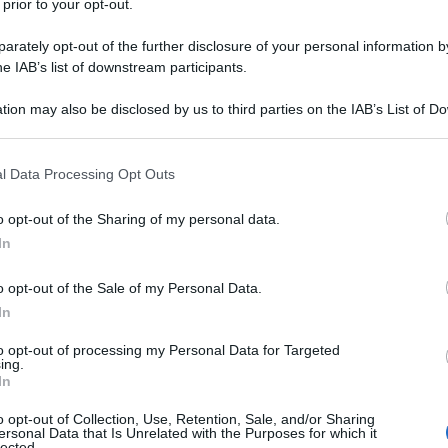
 prior to your opt-out.
rately opt-out of the further disclosure of your personal information by
il 10 luglio 1987. È l'ideatore e
he IAB’s list of downstream participants.
o delle
Sardine
, nato nel novembre
tion may also be disclosed by us to third parties on the IAB’s List of 
 that may further disclose it to other third parties.
smo politico è stato capace in breve
 that this website/app uses one or more Google services and may gath
n solo - con l'intento di ritrovare uno
l Data Processing Opt Outs
including but not limited to your visit or usage behaviour. You may click 
 to Google and its third-party tags to use your data for below specifi
o nella società italiana.
o opt-out of the Sharing of my personal data.
ogle consent section.
In
o opt-out of the Sale of my Personal Data.
In
to opt-out of processing my Personal Data for Targeted
ing.
In
o opt-out of Collection, Use, Retention, Sale, and/or Sharing
ersonal Data that Is Unrelated with the Purposes for which it
lected.