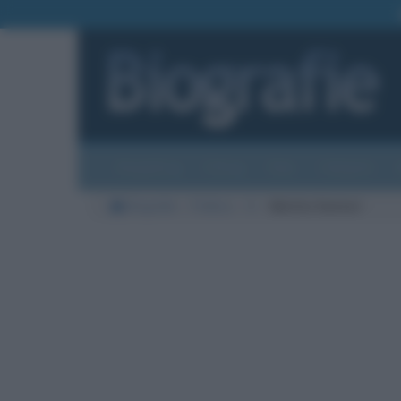
Biografie
Foto
Temi
Categorie
Biografie
Politica
S
Mattia Santori