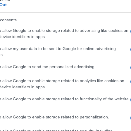
Out
consents
o allow Google to enable storage related to advertising like cookies on
evice identifiers in apps.
o allow my user data to be sent to Google for online advertising
s.
to allow Google to send me personalized advertising.
attia Santori
o allow Google to enable storage related to analytics like cookies on
evice identifiers in apps.
he si caratterizza per uno spiccato
o allow Google to enable storage related to functionality of the website
al contributo determinante dato al
rative della sua regione d'origine
o allow Google to enable storage related to personalization.
e del Partito Democratico per la giunta
o allow Google to enable storage related to security, including