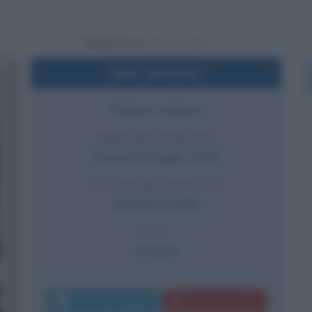
Powered by
Dati sintetici
Politico italiano
DATA DI NASCITA
Venerdì
10 luglio
1987
LUOGO DI NASCITA
Bologna
,
Italia
ETÀ
39 anni
Invia messaggio
Download PDF