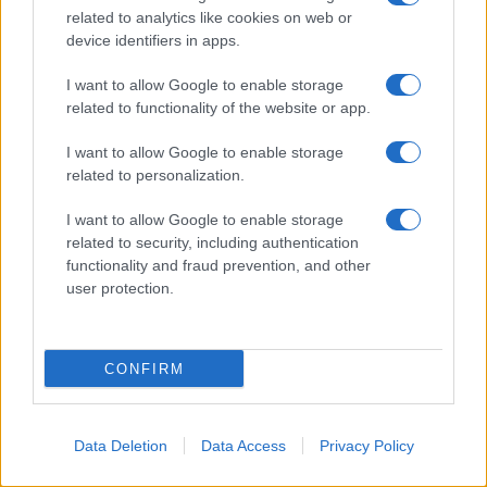
related to analytics like cookies on web or
device identifiers in apps.
I want to allow Google to enable storage
related to functionality of the website or app.
I want to allow Google to enable storage
related to personalization.
I want to allow Google to enable storage
related to security, including authentication
functionality and fraud prevention, and other
user protection.
CONFIRM
Biografie
Approfondimenti
Data Deletion
Data Access
Privacy Policy
Biografie di oggi
Mappa del sito
Biografie più visitate
Ricorrenze