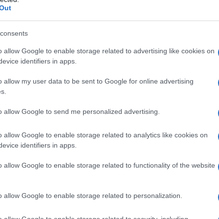
Out
olle offrire a Hilbert la cattedra
lein fallì nel convincere i suoi
consents
ata a Heinrich Weber. Probabilmente
o allow Google to enable storage related to advertising like cookies on
evice identifiers in apps.
 quando Weber se ne andò per una
o allow my user data to be sent to Google for online advertising
 dopo dal momento che in questa
s.
egnare la cattedra a Hilbert. Così,
to allow Google to send me personalized advertising.
 alla cattedra di matematica
o allow Google to enable storage related to analytics like cookies on
e continuò a insegnare per il resto
evice identifiers in apps.
o allow Google to enable storage related to functionality of the website
o allow Google to enable storage related to personalization.
t nel mondo dei matematici dopo il
zioni avrebbero voluto convincerlo a
o allow Google to enable storage related to security, including