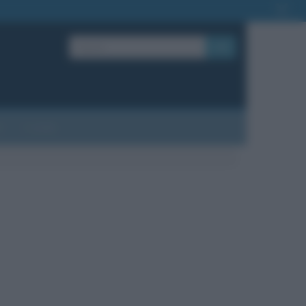
OK
?
Contatti