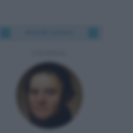
Biografie correlate
STENDHAL