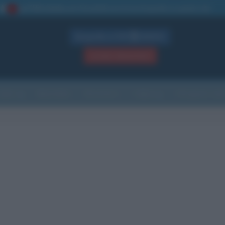
La TUA storia
: perché pubblicare la tua biografia su questo sito
1
Biografie in PDF
GRATIS
ACCEDI / REGISTRATI
Indice
Newsletter
Ricorrenze
Cultura
Che giorno sarà