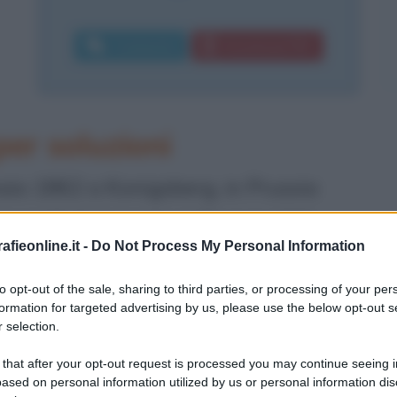
Commenta
Download PDF
er soluzioni
aio 1862 a Konigsberg, in Prussia
equentò il ginnasio nella sua città
fieonline.it -
Do Not Process My Personal Information
si diplomato, entrò all'Università
iare sotto Lindemann per il suo
to opt-out of the sale, sharing to third parties, or processing of your per
formation for targeted advertising by us, please use the below opt-out s
, con una tesi intitolata "Uber
 selection.
ller binarer Formen, isbesondere der
 that after your opt-out request is processed you may continue seeing i
ased on personal information utilized by us or personal information dis
 Hilbert ci fu Minkowski, un altro