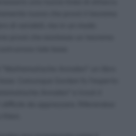
cessario una nuova linea di attacco.
etamente nuovo che provò il teorema
ero di variabili, ma in un modo
ne provò che esistesse un teorema
costruirono tale base.
el "Mathematische Annalen" un libro
i base. Comunque Gordan fu l'esperto
Matematische Annalen" e trovò il
 difficile da apprezzare. Riferendosi
 Klein.
ordan era riconosciuto come il