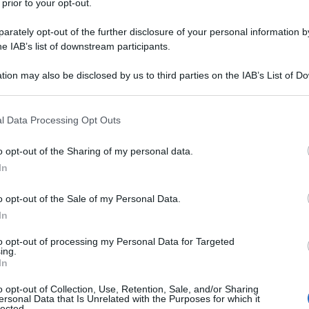
 prior to your opt-out.
ebbero influenzati a vicenda nel
rately opt-out of the further disclosure of your personal information by
he IAB’s list of downstream participants.
tion may also be disclosed by us to third parties on the IAB’s List of 
 that may further disclose it to other third parties.
o all'Università di Konigsberg e
 that this website/app uses one or more Google services and may gath
lbert, un'amicizia che costituì un
l Data Processing Opt Outs
including but not limited to your visit or usage behaviour. You may click 
 to Google and its third-party tags to use your data for below specifi
iluppo matematico di Hilbert. Hilbert
o opt-out of the Sharing of my personal data.
ogle consent section.
In
onigsberg dal 1886 al 1895, dopo
o opt-out of the Sale of my Personal Data.
o al 1892, poi Professore
In
 di essere nominato professore a
to opt-out of processing my Personal Data for Targeted
ing.
In
o opt-out of Collection, Use, Retention, Sale, and/or Sharing
ngen a Berlino per occupare la
ersonal Data that Is Unrelated with the Purposes for which it
lected.