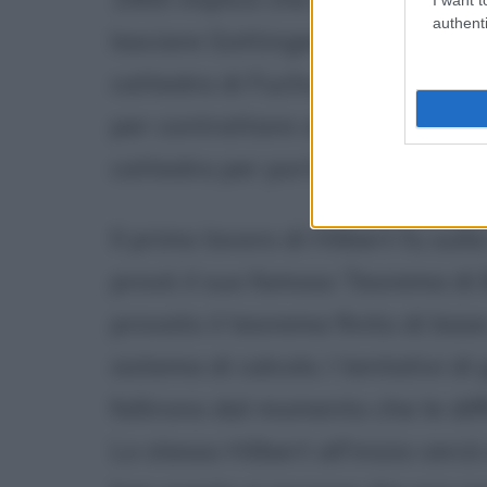
authenti
lasciare Gottingen e nel 1902, l'U
cattedra di Fuchs. Hilbert la rif
per contrattare con Gottingen 
cattedra per portare il suo ami
Il primo lavoro di Hilbert fu sull
provò il suo famoso Teorema di
provato il teorema finito di bas
sistema di calcolo. I tentativi di
fallirono dal momento che le diff
Lo stesso Hilbert all'inizio cerc