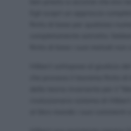
ben presto si accorse che era ne
Egli scoprì un approccio compl
finito di base per qualsiasi num
completamente astratto. Sebbe
finito di base i suoi metodi non 
Hilbert sottopose al giudizio d
che provava il teorema finito d
della teoria invariante per il "
rivoluzionario sistema di Hilbert
al libro mandò i suoi commenti a
Hilbert era assistente mentre G