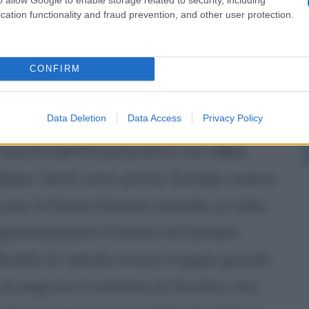
cation functionality and fraud prevention, and other user protection.
niversità di Berlino offrì a Hilbert la
iutò, ma solo dopo aver usato l'offerta
CONFIRM
e convincerle a creare una nuova
co Minkowski a Gottingen.
Data Deletion
Data Access
Privacy Policy
a teoria dell'invariante e, nel 1881,
 Base. Venti anni prima Gordan aveva
e per le forme binarie usando un alto
 generalizzare il lavoro di Gordan
icoltà di calcolo erano troppo grandi.
ò di seguire il sistema di Gordan, ma