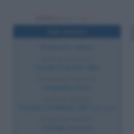
Powered by
Dati sintetici
Matematico tedesco
DATA DI NASCITA
Giovedì
23 gennaio
1862
LUOGO DI NASCITA
Königsberg
,
Russia
DATA DI MORTE
Domenica
14 febbraio
1943
(a 81 anni)
LUOGO DI MORTE
Gottinga
,
Germania