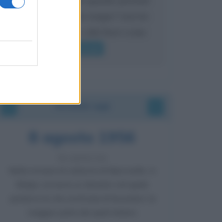
l'eredità urli sempre troppo? non ho
mai sentito Mike o altri bravi come
lui gridare
Leggi di più
Accadde oggi
8 agosto 1956
70 ANNI FA
Nella miniera di carbone di Marcinelle, in
Belgio, avviene un disastro nel quale
perdono la vita centinaia di lavoratori, la
maggior parte dei quali italiani.