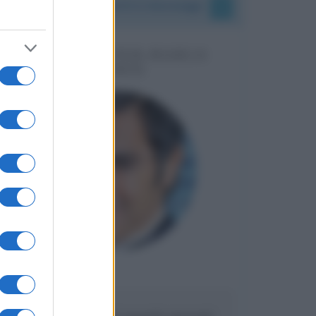
I vostri commenti e messaggi
MESSAGGI PER MARCO
LIORNI
Maria
DA:
Caro Liorni perché quando presenti