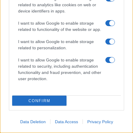
related to analytics like cookies on web or
AUTORE DEL TESTO
device identifiers in apps.
Redattori di Biografieonline.it
NOME DELLA FONTE
I want to allow Google to enable storage
Biografieonline.it
related to functionality of the website or app.
URL
I want to allow Google to enable storage
https://biografieonline.it/biografia-chesley-sullenberger
related to personalization.
DATA DI VISITA
Domenica 9 agosto 2026
I want to allow Google to enable storage
related to security, including authentication
ULTIMO AGGIORNAMENTO
functionality and fraud prevention, and other
Venerdì 4 novembre 2016
user protection.
Biografie correlate
CONFIRM
STENDHAL
Data Deletion
Data Access
Privacy Policy