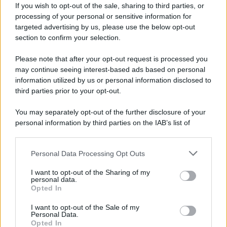
If you wish to opt-out of the sale, sharing to third parties, or
processing of your personal or sensitive information for
targeted advertising by us, please use the below opt-out
section to confirm your selection.
Please note that after your opt-out request is processed you
may continue seeing interest-based ads based on personal
information utilized by us or personal information disclosed to
Argomenti e biografie correlate
third parties prior to your opt-out.
George W. Bush
Barack Obama
D-day
Sully
Clint Eastwood
You may separately opt-out of the further disclosure of your
Tom Hanks
Varie
personal information by third parties on the IAB’s list of
downstream participants.
Chesley Sullenberger nelle opere letterarie
Personal Data Processing Opt Outs
This information may also be disclosed by us to third parties
on the IAB’s List of Downstream Participants that may further
Libri in lingua inglese
Film
I want to opt-out of the Sharing of my
disclose it to other third parties.
personal data.
Opted In
Please note that this website/app uses one or more Google
services and may gather and store information including but
Persone famose nate lo stesso
9 biografie
I want to opt-out of the Sale of my
giorno di Chesley Sullenberger
Personal Data.
not limited to your visit or usage behaviour. You may click to
Opted In
grant or deny consent to Google and its third-party tags to