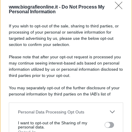
Accadde oggi
www.biografieonline.it -
Do Not Process My
Personal Information
7 agosto 1974
If you wish to opt-out of the sale, sharing to third parties, or
processing of your personal or sensitive information for
52 ANNI FA
targeted advertising by us, please use the below opt-out
Camminando su una fune, Philippe Petit compie la
section to confirm your selection.
sua celebre traversata delle Twin Towers a New
Please note that after your opt-out request is processed you
York.
may continue seeing interest-based ads based on personal
LEGGI LA BIOGRAFIA
information utilized by us or personal information disclosed to
Philippe Petit
third parties prior to your opt-out.
You may separately opt-out of the further disclosure of your
personal information by third parties on the IAB’s list of
downstream participants.
Personal Data Processing Opt Outs
This information may also be disclosed by us to third parties
on the IAB’s List of Downstream Participants that may further
I want to opt-out of the Sharing of my
disclose it to other third parties.
personal data.