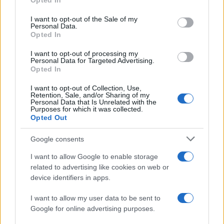
Opted In
Please note that this website/app uses one or more Google
RICEVI GLI AGGIORNAMENTI
services and may gather and store information including but
I want to opt-out of the Sale of my
Personal Data.
not limited to your visit or usage behaviour. You may click to
Opted In
grant or deny consent to Google and its third-party tags to
Inserisci la tua migliore e-mail
use your data for below specified purposes in below Google
I want to opt-out of processing my
consent section.
Personal Data for Targeted Advertising.
E-mail
Opted In
OK
I want to opt-out of Collection, Use,
Retention, Sale, and/or Sharing of my
Personal Data that Is Unrelated with the
Purposes for which it was collected.
Opted Out
Google consents
I want to allow Google to enable storage
related to advertising like cookies on web or
device identifiers in apps.
I want to allow my user data to be sent to
Google for online advertising purposes.