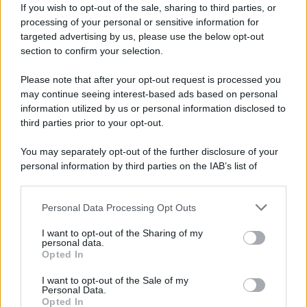
If you wish to opt-out of the sale, sharing to third parties, or
7 agosto 1974
processing of your personal or sensitive information for
targeted advertising by us, please use the below opt-out
section to confirm your selection.
52 ANNI FA
Camminando su una fune, Philippe Petit compie la
Please note that after your opt-out request is processed you
sua celebre traversata delle Twin Towers a New
may continue seeing interest-based ads based on personal
York.
information utilized by us or personal information disclosed to
third parties prior to your opt-out.
LEGGI LA BIOGRAFIA
Philippe Petit
You may separately opt-out of the further disclosure of your
personal information by third parties on the IAB’s list of
downstream participants.
Personal Data Processing Opt Outs
This information may also be disclosed by us to third parties
on the IAB’s List of Downstream Participants that may further
I want to opt-out of the Sharing of my
disclose it to other third parties.
personal data.
Opted In
Please note that this website/app uses one or more Google
services and may gather and store information including but
I want to opt-out of the Sale of my
RICEVI GLI AGGIORNAMENTI
Personal Data.
not limited to your visit or usage behaviour. You may click to
Opted In
grant or deny consent to Google and its third-party tags to